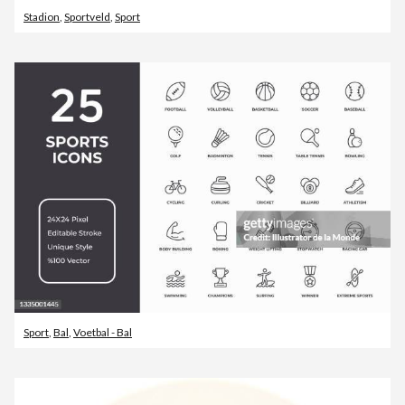
Stadion
,
Sportveld
,
Sport
Sport
,
Bal
,
Voetbal - Bal