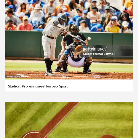
Stadion
,
Professioneel beroep
,
Sport