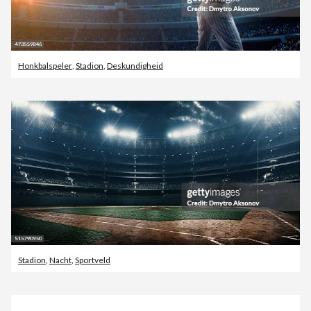
Honkbalspeler
,
Stadion
,
Deskundigheid
Stadion
,
Nacht
,
Sportveld