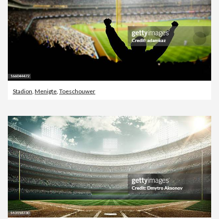
Stadion
,
Menigte
,
Toeschouwer