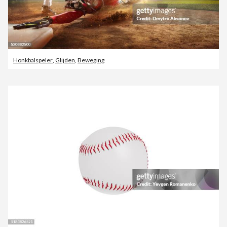
Honkbalspeler
,
Glijden
,
Beweging