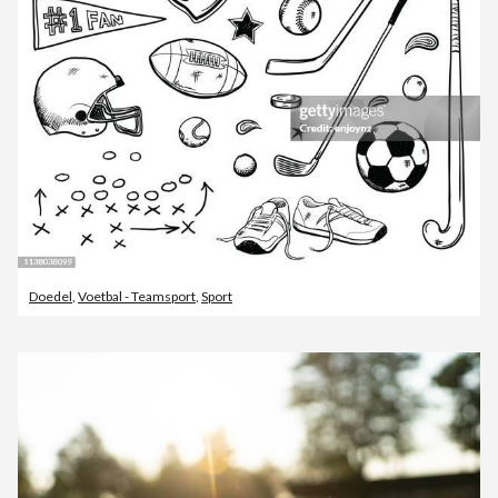
Doedel
,
Voetbal - Teamsport
,
Sport