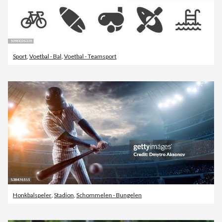
Sport
,
Voetbal - Bal
,
Voetbal - Teamsport
Honkbalspeler
,
Stadion
,
Schommelen - Bungelen