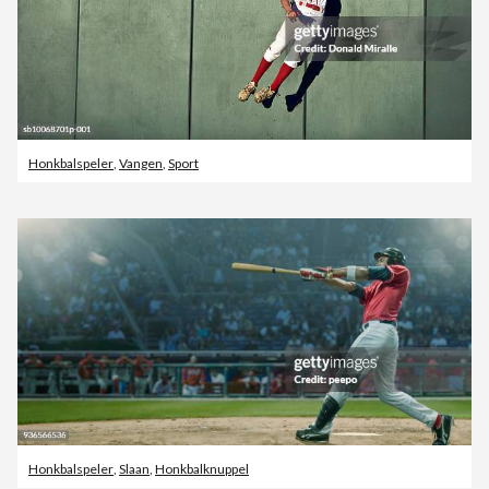
Honkbalspeler
,
Vangen
,
Sport
Honkbalspeler
,
Slaan
,
Honkbalknuppel