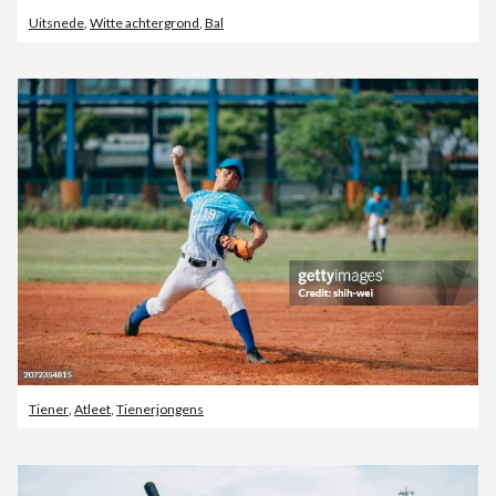
Uitsnede
,
Witte achtergrond
,
Bal
Tiener
,
Atleet
,
Tienerjongens