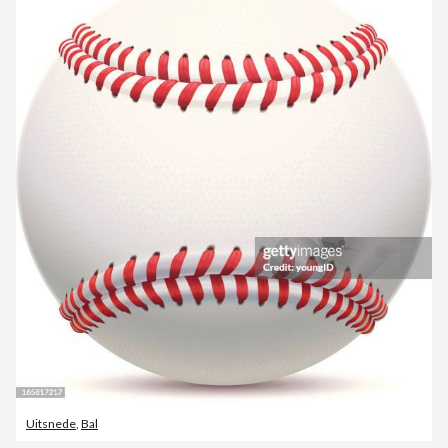
Uitsnede
,
Bal