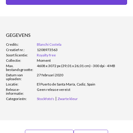
GEGEVENS
Credits:
Blanchi Costela
Creatief nr.:
1208973563
Soort licentie:
Royalty free
Collectie:
Moment
Max.
4608 x 3072 px (39,01 x 26,01 cm) - 300 dpi - 4 MB
bestandsgrootte:
Datum van
27 februari 2020
uploaden:
Locatie:
El Puerto de Santa María, Cadiz, Spain
Release-
Geen release vereist
informatie:
Categorieën:
Stockfoto's
Zwarte kleur