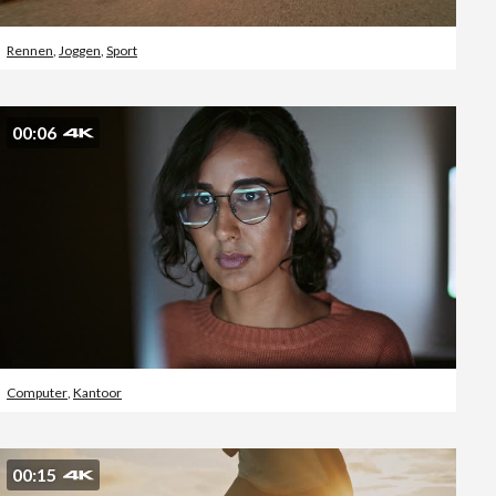
Rennen
,
Joggen
,
Sport
00:06
Computer
,
Kantoor
00:15