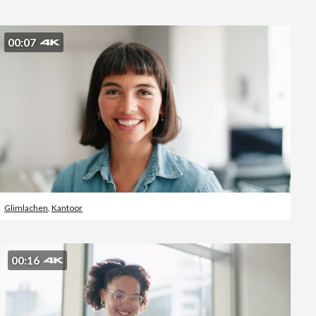
Redactioneel
00:07
Glimlachen
,
Kantoor
00:16