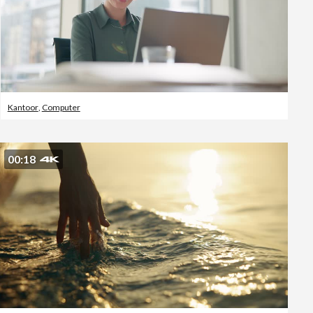
Kantoor
,
Computer
00:18