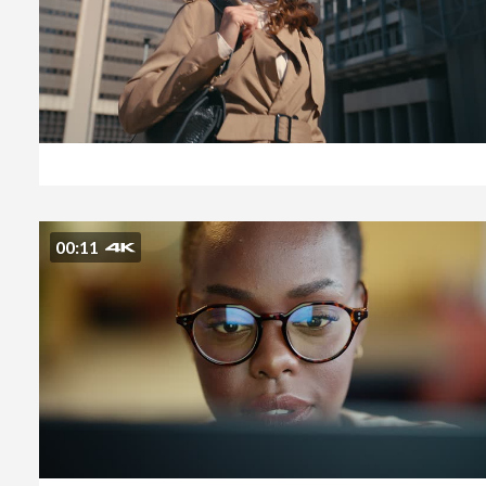
00:11