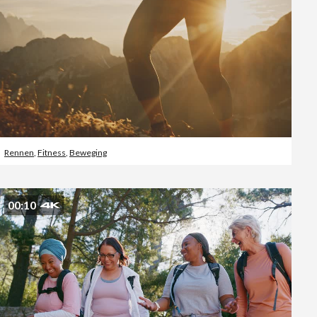
Rennen
,
Fitness
,
Beweging
00:10