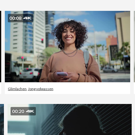
00:08
Glimlachen
,
Jong volwassen
00:20