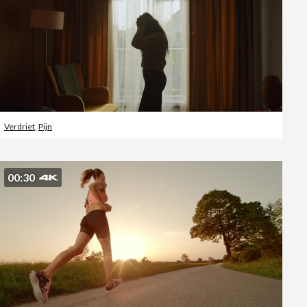
Verdriet
,
Pijn
00:30