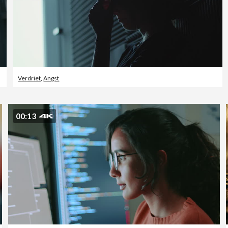
Verdriet
,
Angst
00:13