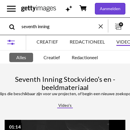
Aanmelden
CREATIEF
REDACTIONEEL
VIDE
Alles
Creatief
Redactioneel
Seventh Inning Stockvideo’s en -
beeldmateriaal
ips die beschikbaar zijn voor uw projecten, of begin een nieuwe zoekopdracht om nog 
Video's
01:14