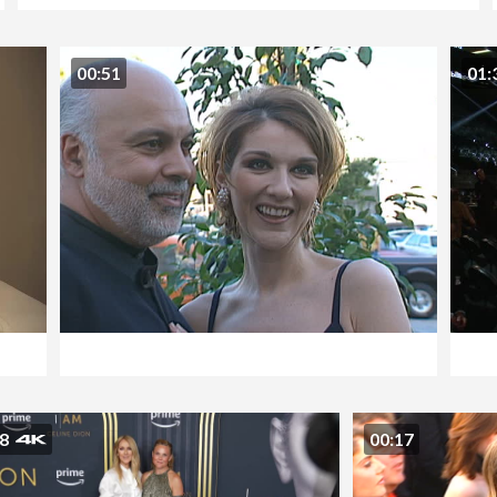
00:51
01:
38
00:17