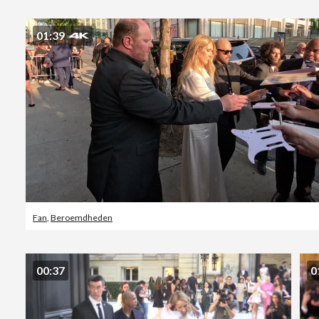
01:39
Fan
,
Beroemdheden
00:37
0