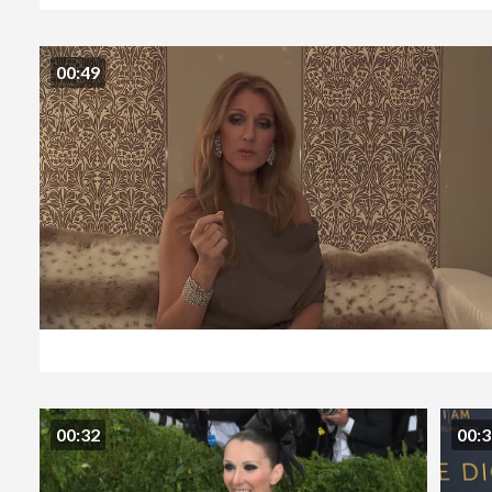
00:49
00:32
00: