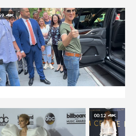
59
00:12