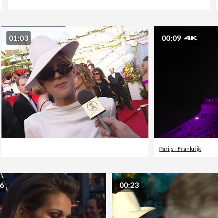
01:03
00:09
Parijs - Frankrijk
56
00:23