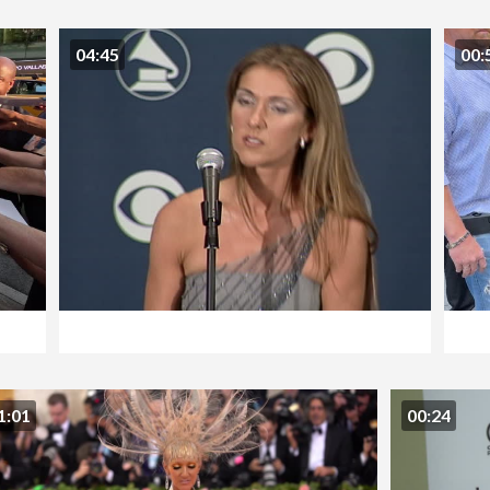
04:45
00:
1:01
00:24