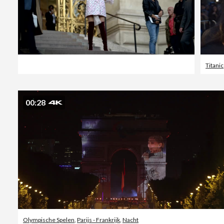
Titanic
00:28
Olympische Spelen
,
Parijs - Frankrijk
,
Nacht