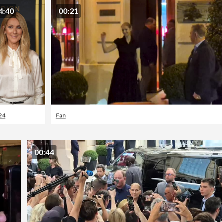
4:40
00:21
24
Fan
00:44