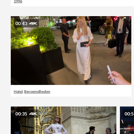
1996
00:43
Hotel
,
Beroemdheden
00:35
00: