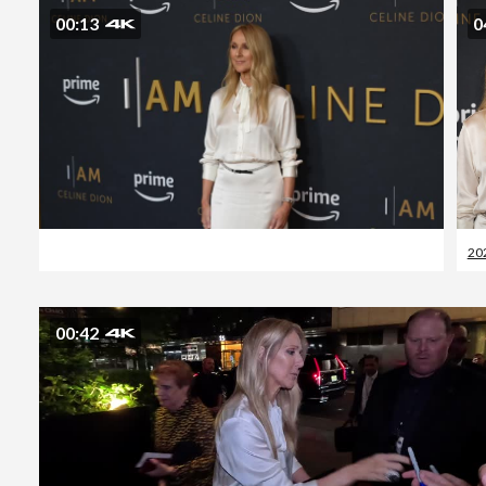
00:13
0
20
00:42