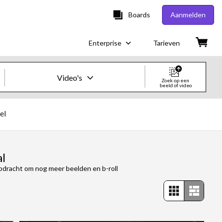
Boards
Aanmelden
Enterprise
Tarieven
Video's
Zoek op een
beeld of video
Creatieve beelden en video's
el
Beelden
Creatief
al
opdracht om nog meer beelden en b-roll
Redactioneel
Video's
Creatief