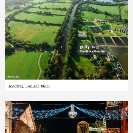
Boerderij
,
Engeland
,
Rivier