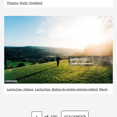
Theems
,
Rivier
,
Engeland
Landschap - Natuur
,
Landschap - Buiten de steden gelegen gebied
,
Wandelen - Buitensport
of
100
VOLGENDE