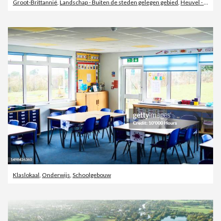
Groot-Brittannië
,
Landschap - Buiten de steden gelegen gebied
,
Heuvel - Landelement
Klaslokaal
,
Onderwijs
,
Schoolgebouw