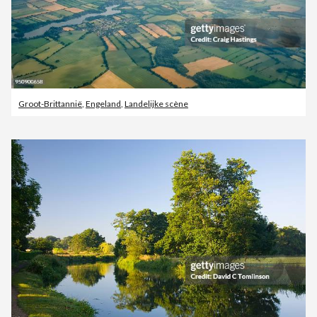
Groot-Brittannië
,
Engeland
,
Landelijke scène