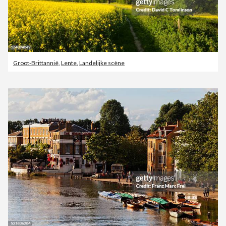
Groot-Brittannië
,
Lente
,
Landelijke scène