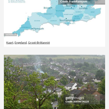
Kaart
,
Engeland
,
Groot-Brittannië