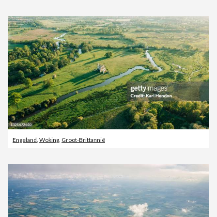
Engeland
,
Woking
,
Groot-Brittannië