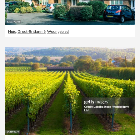
Huis
,
Groot-Brittannië
,
Woongebied