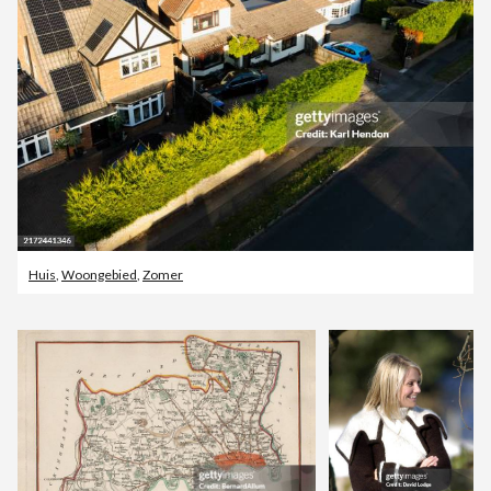
Huis
,
Woongebied
,
Zomer