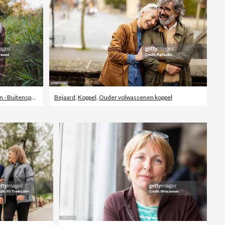
- Buitensport
,
Bejaard
Bejaard
,
Koppel
,
Ouder volwassenen koppel