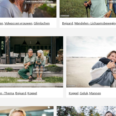
en
,
Volwassen vrouwen
,
Glimlachen
Bejaard
,
Wandelen - Lichaamsbewegin
n - Thema
,
Bejaard
,
Koppel
Koppel
,
Geluk
,
Mannen