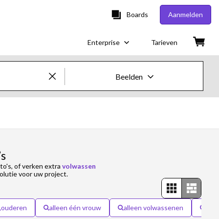
Boards
Aanmelden
Enterprise
Tarieven
Beelden
Creatieve beelden en video's
Beelden
Creatief
’s
to's, of verken extra
volwassen
Redactioneel
olutie voor uw project.
Video's
ouderen
alleen één vrouw
alleen volwassenen
all
Creatief