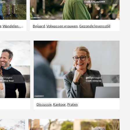
g
,
Wandelen - Buitensport
Bejaard
,
Volwassen vrouwen
,
Gezonde levensstijl
Discussie
,
Kantoor
,
Praten