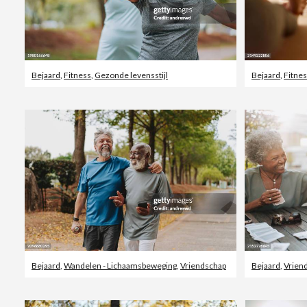
Bejaard
,
Fitness
,
Gezonde levensstijl
Bejaard
,
Fitne
Bejaard
,
Wandelen - Lichaamsbeweging
,
Vriendschap
Bejaard
,
Vrien