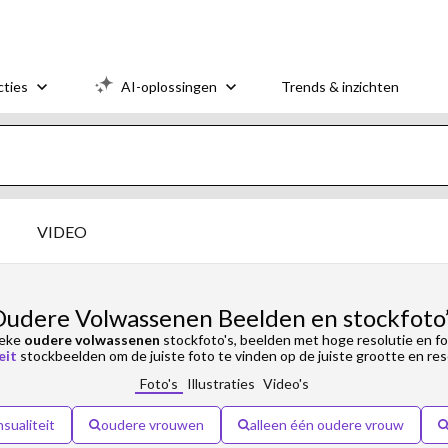
cties
AI-oplossingen
Trends & inzichten
VIDEO
udere Volwassenen Beelden en stockfoto
ieke
oudere volwassenen
stockfoto's, beelden met hoge resolutie en fo
eit
stockbeelden om de juiste foto te vinden op de juiste grootte en res
Foto's
Illustraties
Video's
sualiteit
oudere vrouwen
alleen één oudere vrouw