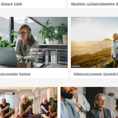
l
,
Bejaard
,
Geluk
Wandelen - Lichaamsbeweging
,
V
sen vrouwen
,
Kantoor
Volwassen vrouwen
,
Gezonde le