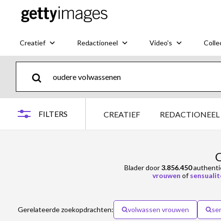
Creatief
Redactioneel
Video's
Colle
FILTERS
CREATIEF
REDACTIONEEL
O
Blader door
3.856.450
authent
vrouwen
of
sensualit
Gerelateerde zoekopdrachten:
volwassen vrouwen
sen