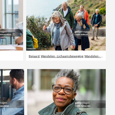
Bejaard
,
Wandelen - Lichaamsbeweging
,
Wandelen - Buitensport