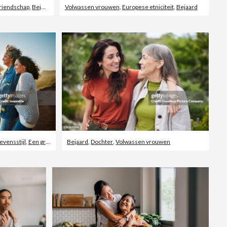
riendschap
,
Bejaard
Volwassen vrouwen
,
Europese etniciteit
,
Bejaard
vensstijl
,
Een groep mensen
Bejaard
,
Dochter
,
Volwassen vrouwen