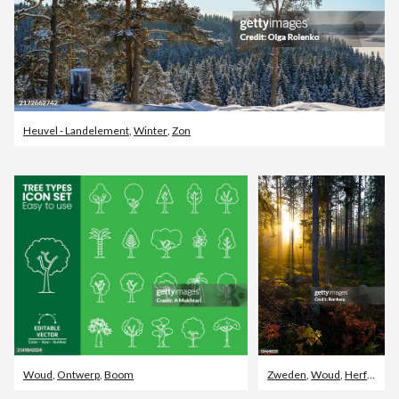
Heuvel - Landelement
,
Winter
,
Zon
Woud
,
Ontwerp
,
Boom
Zweden
,
Woud
,
Herfst