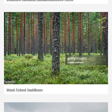
Woud
,
Finland
,
Naaldboom