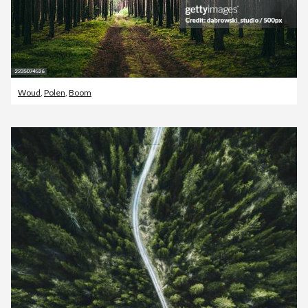
Woud
,
Polen
,
Boom