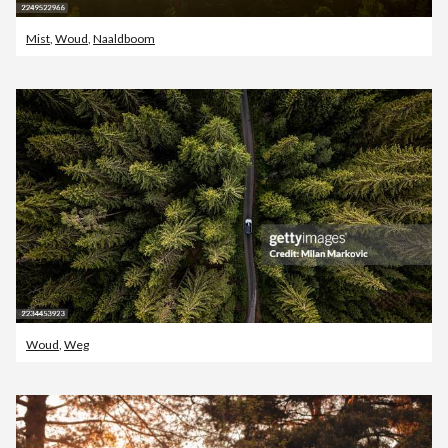
Mist
,
Woud
,
Naaldboom
Woud
,
Weg