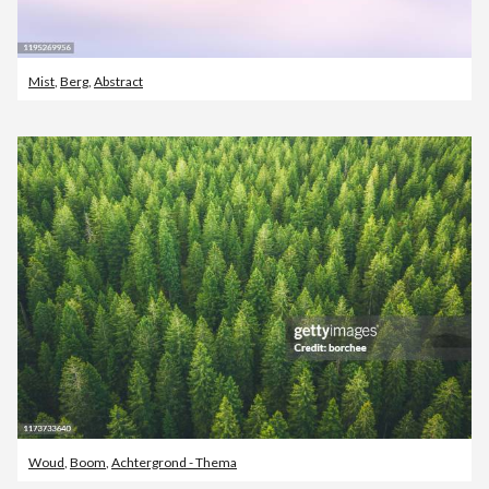
Mist
,
Berg
,
Abstract
Woud
,
Boom
,
Achtergrond - Thema