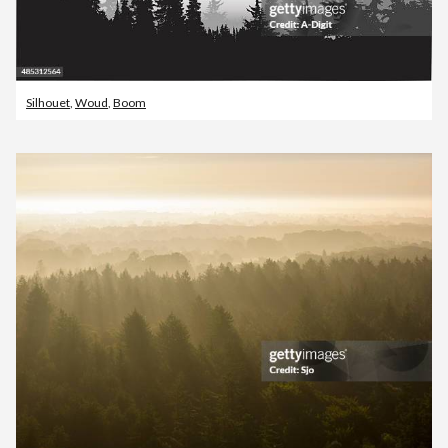
Silhouet
,
Woud
,
Boom