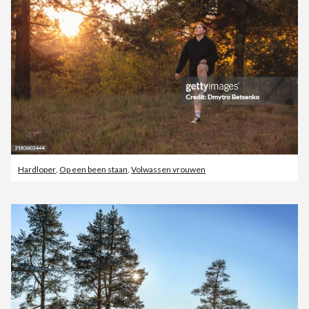
Hardloper
,
Op een been staan
,
Volwassen vrouwen