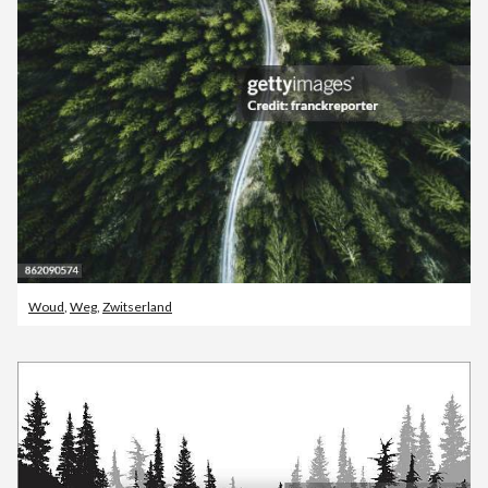
Woud
,
Weg
,
Zwitserland