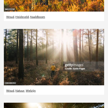
Woud
,
Heideveld
,
Naaldboom
Woud
,
Natuur
,
Welzijn