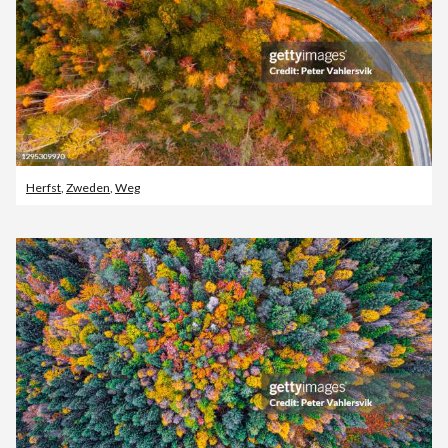
Herfst
,
Zweden
,
Weg