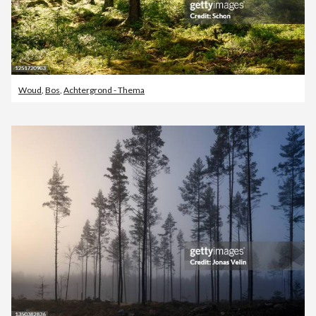
Woud
,
Bos
,
Achtergrond - Thema