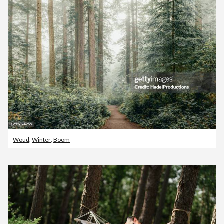
Woud
,
Winter
,
Boom