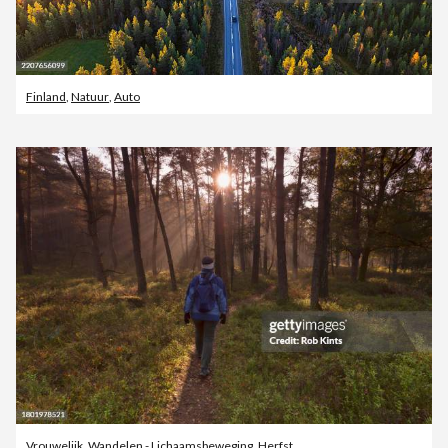
Finland
,
Natuur
,
Auto
Vrouwelijk
,
Wandelen - Lichaamsbeweging
,
Herfst