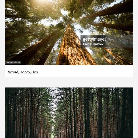
Woud
,
Boom
,
Bos