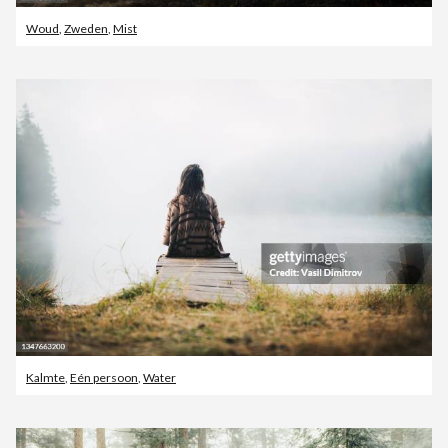
Woud
,
Zweden
,
Mist
Kalmte
,
Eén persoon
,
Water