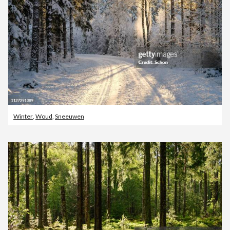
Winter
,
Woud
,
Sneeuwen