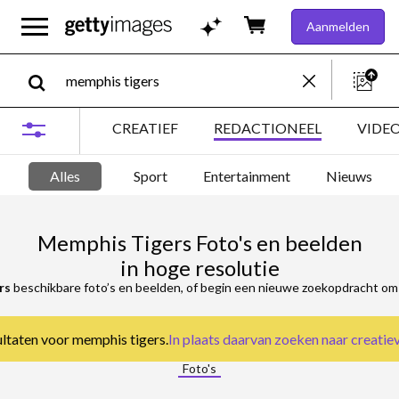
Aanmelden
CREATIEF
REDACTIONEEL
VIDE
Alles
Sport
Entertainment
Nieuws
Memphis Tigers Foto's en beelden
in hoge resolutie
rs
beschikbare foto’s en beelden, of begin een nieuwe zoekopdracht om 
sultaten voor memphis tigers.
In plaats daarvan zoeken naar
creatie
Foto's