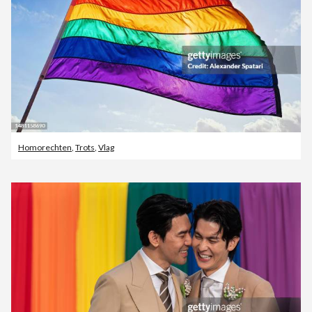
Homorechten
,
Trots
,
Vlag