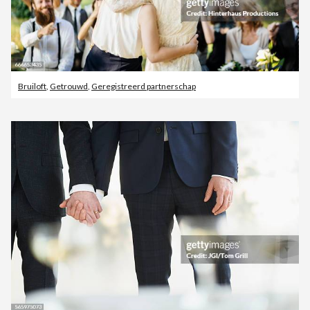
Bruiloft
,
Getrouwd
,
Geregistreerd partnerschap