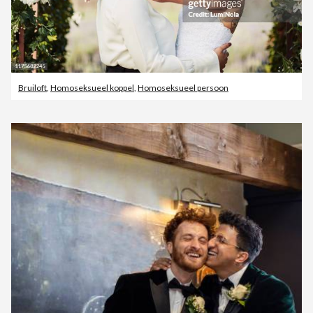
Bruiloft
,
Homoseksueel koppel
,
Homoseksueel persoon