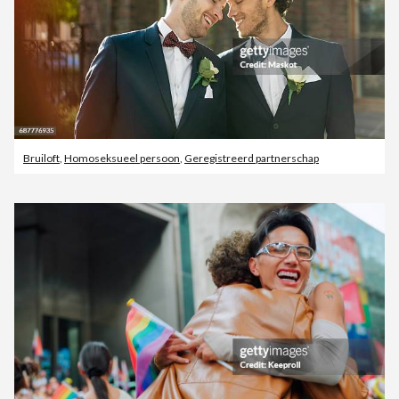
Bruiloft
,
Homoseksueel persoon
,
Geregistreerd partnerschap