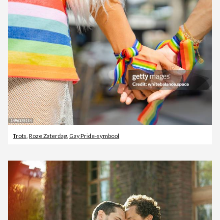
Trots
,
Roze Zaterdag
,
Gay Pride-symbool