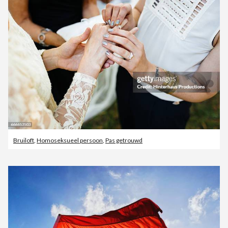
Bruiloft
,
Homoseksueel persoon
,
Pas getrouwd