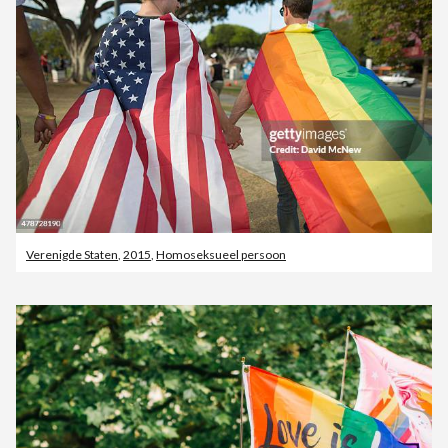
Verenigde Staten
,
2015
,
Homoseksueel persoon