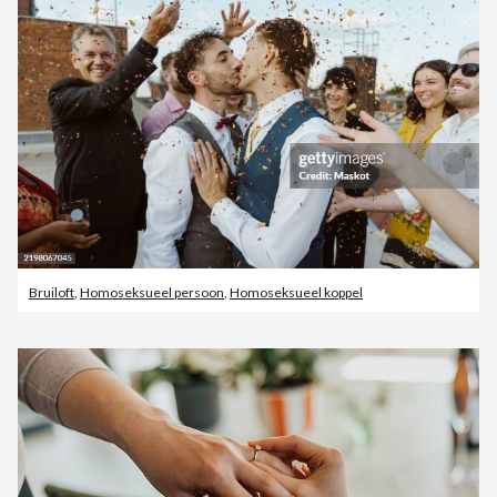
Bruiloft
,
Homoseksueel persoon
,
Homoseksueel koppel