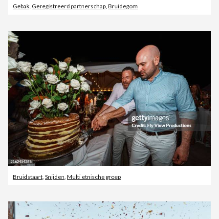
Gebak
,
Geregistreerd partnerschap
,
Bruidegom
Bruidstaart
,
Snijden
,
Multi etnische groep