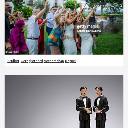
Bruiloft
,
Geregistreerd partnerschap
,
Koppel