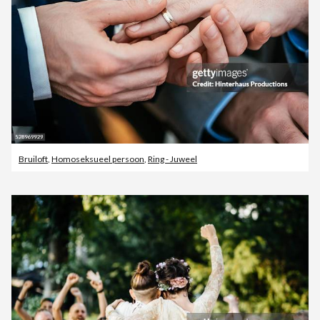
Bruiloft
,
Homoseksueel persoon
,
Ring - Juweel