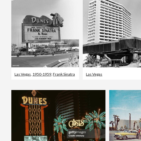
Las Vegas
,
1950-1959
,
Frank Sinatra
Las Vegas