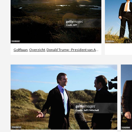
Golfbaan
,
Overzicht
,
Donald Trump - President van Amerika