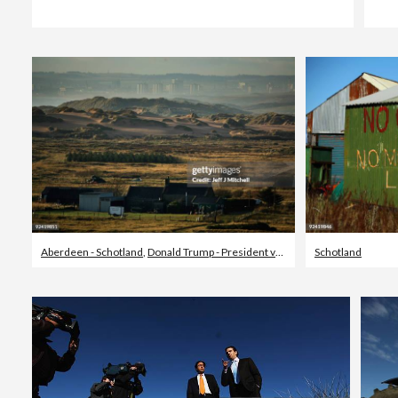
Aberdeen - Schotland
,
Donald Trump - President van Amerika
Schotland
,
Schotland