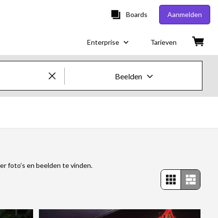
Boards
Aanmelden
Enterprise
Tarieven
Beelden
Creatieve beelden en video's
Beelden
Creatief
r foto’s en beelden te vinden.
Redactioneel
Video's
Creatief