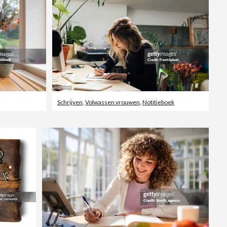
Schrijven
,
Volwassen vrouwen
,
Notitieboek