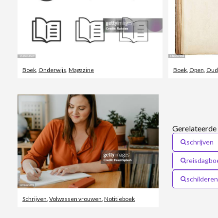
Boek
,
Onderwijs
,
Magazine
Boek
,
Open
,
Oud
Gerelateerde
schrijven
reisdagbo
schilderen
Schrijven
,
Volwassen vrouwen
,
Notitieboek