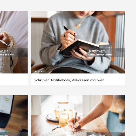
Redactioneel
Schrijven
,
Notitieboek
,
Volwassen vrouwen