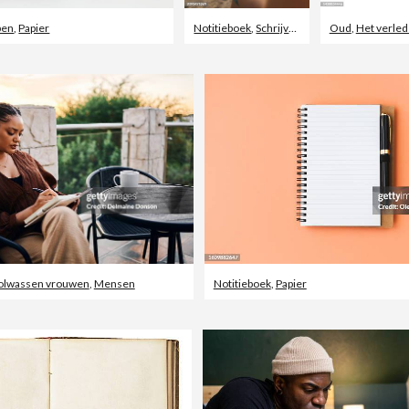
pen
,
Papier
Notitieboek
,
Schrijven
,
Welzijn
Oud
,
Het verle
olwassen vrouwen
,
Mensen
Notitieboek
,
Papier