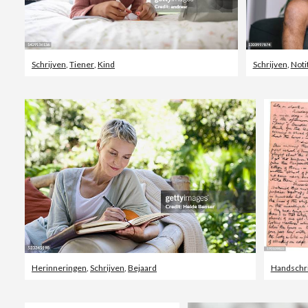
Schrijven
,
Tiener
,
Kind
Schrijven
,
Noti
Herinneringen
,
Schrijven
,
Bejaard
Handschri