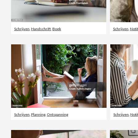
Schrijven
,
Handschrift
,
Boek
Schrijven
,
Noti
Schrijven
,
Planning
,
Ontspanning
Schrijven
,
Noti