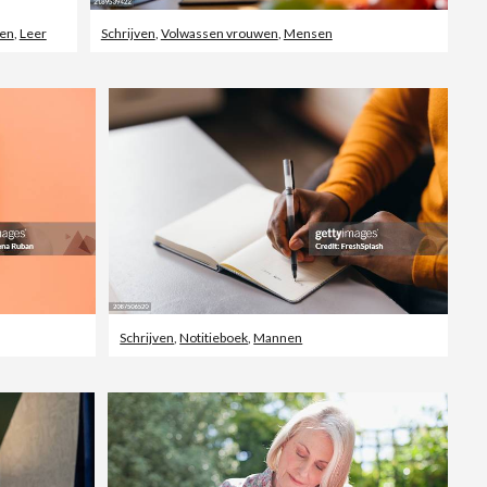
den
,
Leer
Schrijven
,
Volwassen vrouwen
,
Mensen
Schrijven
,
Notitieboek
,
Mannen