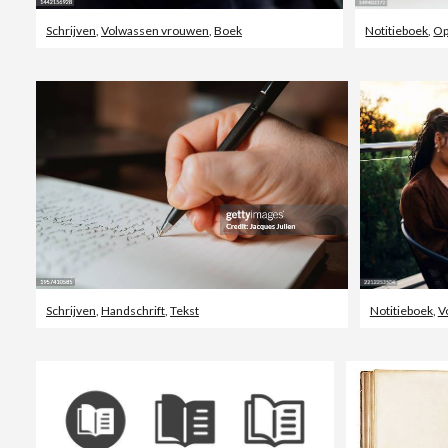
Schrijven
,
Volwassen vrouwen
,
Boek
Notitieboek
,
O
Schrijven
,
Handschrift
,
Tekst
Notitieboek
,
V