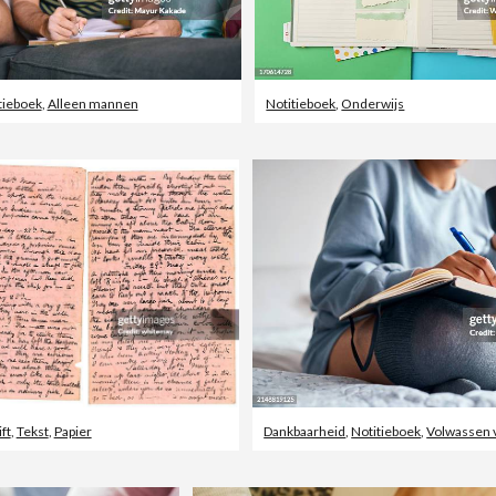
tieboek
,
Alleen mannen
Notitieboek
,
Onderwijs
ft
,
Tekst
,
Papier
Dankbaarheid
,
Notitieboek
,
Volwassen