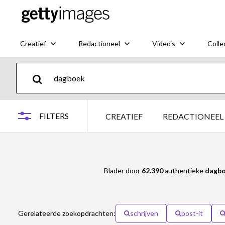
Creatief
Redactioneel
Video's
Colle
FILTERS
CREATIEF
REDACTIONEEL
Blader door
62.390
authentieke
dagb
Gerelateerde zoekopdrachten:
schrijven
post-it