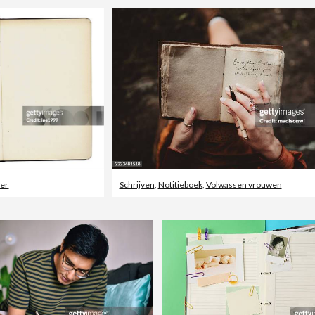
ier
Schrijven
,
Notitieboek
,
Volwassen vrouwen