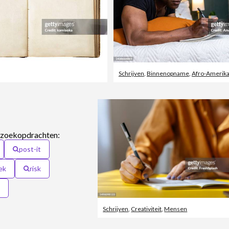
Schrijven
,
Binnenopname
,
Afro-Amerikaa
 zoekopdrachten:
post-it
ek
risk
Schrijven
,
Creativiteit
,
Mensen