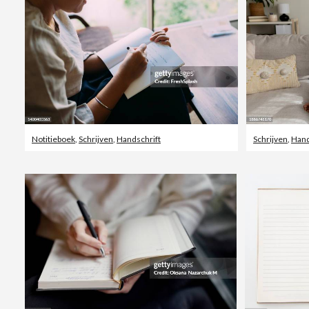
Notitieboek
,
Schrijven
,
Handschrift
Schrijven
,
Hand