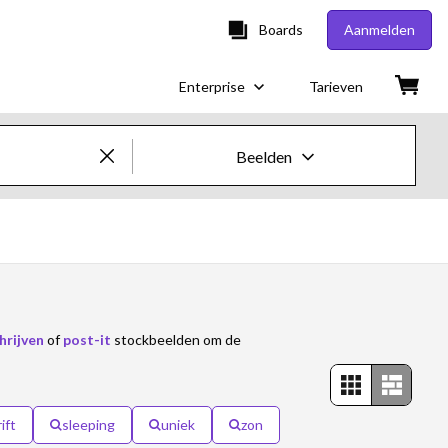
Boards
Aanmelden
Enterprise
Tarieven
Beelden
Creatieve beelden en video's
Beelden
Creatief
hrijven
of
post-it
stockbeelden om de
Redactioneel
Video's
ift
sleeping
uniek
zon
Creatief