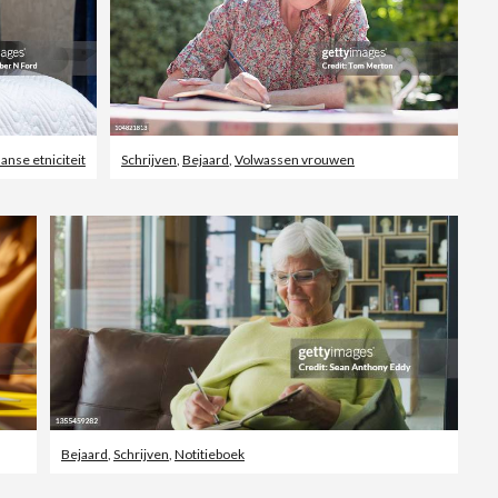
nse etniciteit
Schrijven
,
Bejaard
,
Volwassen vrouwen
Bejaard
,
Schrijven
,
Notitieboek