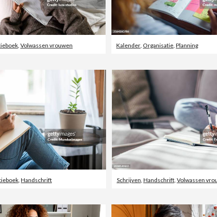
tieboek
,
Volwassen vrouwen
Kalender
,
Organisatie
,
Planning
tieboek
,
Handschrift
Schrijven
,
Handschrift
,
Volwassen vro