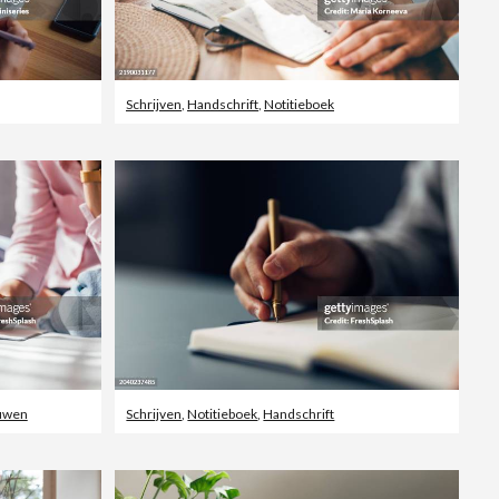
Schrijven
,
Handschrift
,
Notitieboek
uwen
Schrijven
,
Notitieboek
,
Handschrift