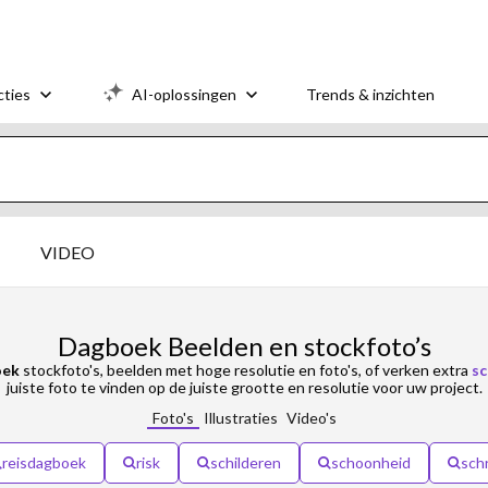
cties
AI-oplossingen
Trends & inzichten
VIDEO
Dagboek Beelden en stockfoto’s
oek
stockfoto's, beelden met hoge resolutie en foto's, of verken extra
sc
juiste foto te vinden op de juiste grootte en resolutie voor uw project.
Foto's
Illustraties
Video's
reisdagboek
risk
schilderen
schoonheid
schr