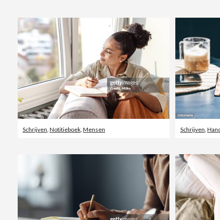
Schrijven
,
Notitieboek
,
Mensen
Schrijven
,
Hand