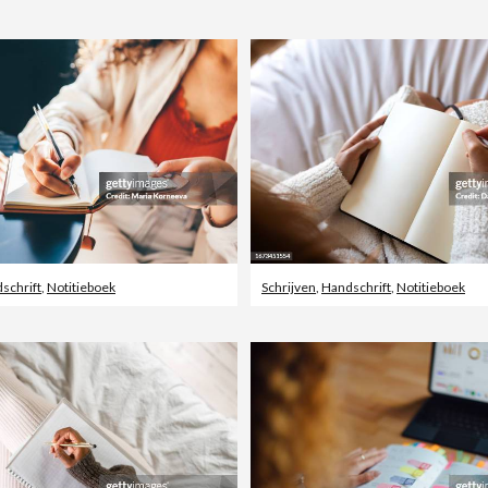
schrift
,
Notitieboek
Schrijven
,
Handschrift
,
Notitieboek