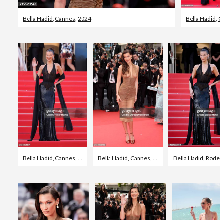
Bella Hadid
,
Cannes
,
2024
Bella Hadid
,
Bella Hadid
,
Cannes
,
Rode loper evenement
Bella Hadid
,
Cannes
,
Saint Laurent
Bella Hadid
,
Rode loper e