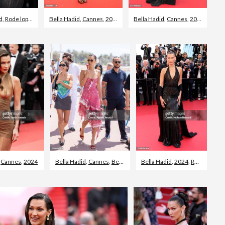
d
,
Rode loper evenement
Bella Hadid
,
2024
,
Cannes
,
2024
Bella Hadid
,
Cannes
,
2024
,
Cannes
,
2024
Bella Hadid
,
Cannes
,
Beroemdheden gespot
Bella Hadid
,
2024
,
Rode loper evenement