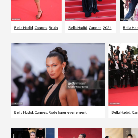
Bella Hadid
,
Cannes
,
Bruin
Bella Hadid
,
Cannes
,
2024
Bella Ha
Bella Hadid
,
Cannes
,
Rode loper evenement
Bella Hadid
,
Ca