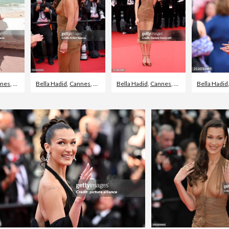
nes
,
Zonnejurk
Bella Hadid
,
Cannes
,
2024
Bella Hadid
,
Cannes
,
Rode loper evenem
Bella Hadid