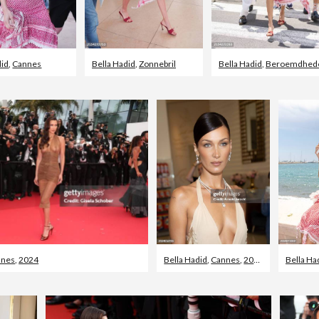
did
,
Cannes
Bella Hadid
,
Zonnebril
Bella Hadid
,
Beroemdheden ges
nnes
,
2024
Bella Hadid
,
Cannes
,
2024
Bella Ha