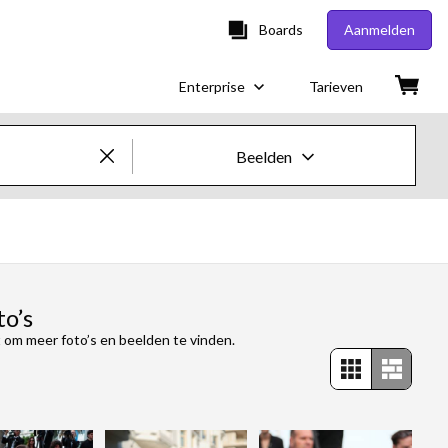
Boards
Aanmelden
Enterprise
Tarieven
Beelden
Creatieve beelden en video's
Beelden
Creatief
o’s
 om meer foto’s en beelden te vinden.
Redactioneel
Video's
Creatief