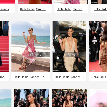
Cannes
,
2024
Bella Hadid
,
Cannes
,
2024
Bella Hadid
,
Cannes
,
2024
Bella Hadi
venement
Bella Hadid
,
2024
,
Cannes
,
Beroemdheden gespot
Bella Hadid
,
Cannes
,
Frankrijk
Bella Hadid