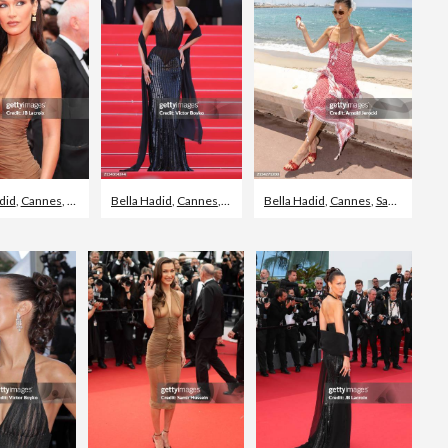
did
,
Cannes
,
2024
Bella Hadid
,
Cannes
,
Rode loper evenement
Bella Hadid
,
Cannes
,
Sandaal