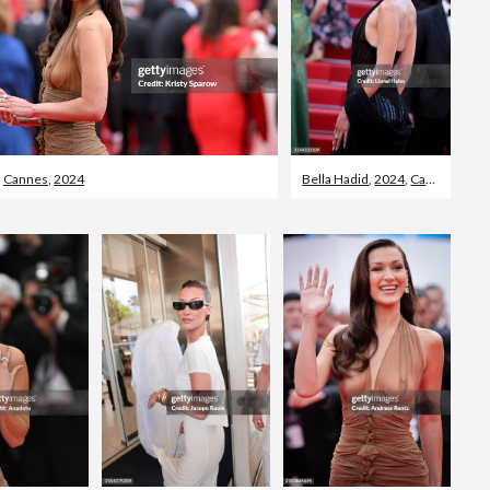
ent
,
Cannes
,
2024
Bella Hadid
,
2024
,
Cannes