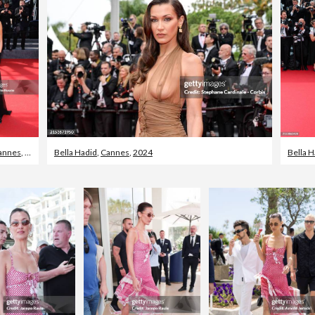
annes
,
2024
Bella Hadid
,
Cannes
,
2024
Bella H