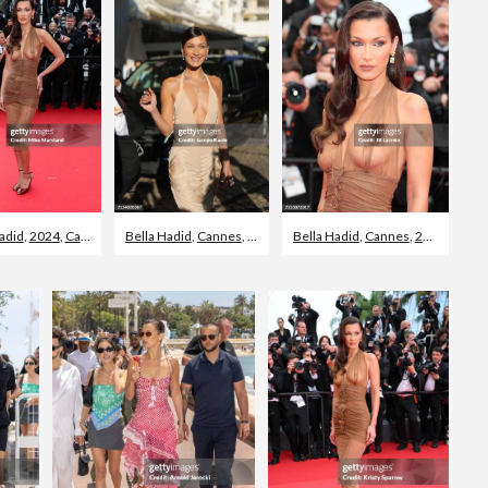
Redactioneel
adid
,
2024
,
Cannes
Bella Hadid
,
Cannes
,
2024
Bella Hadid
,
Cannes
,
2024