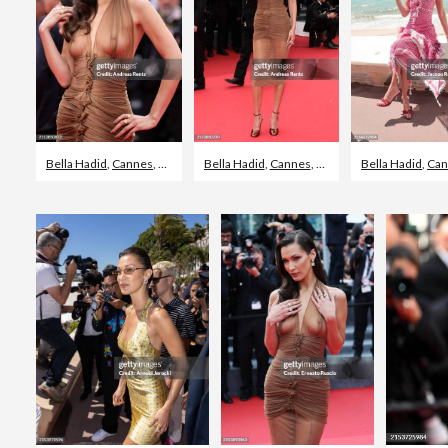
Bella Hadid
,
Cannes
,
Saint Laurent
Bella Hadid
,
Cannes
,
Jurk
Bella Hadid
,
Can