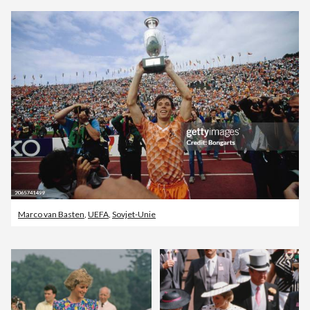
Marco van Basten
,
UEFA
,
Sovjet-Unie