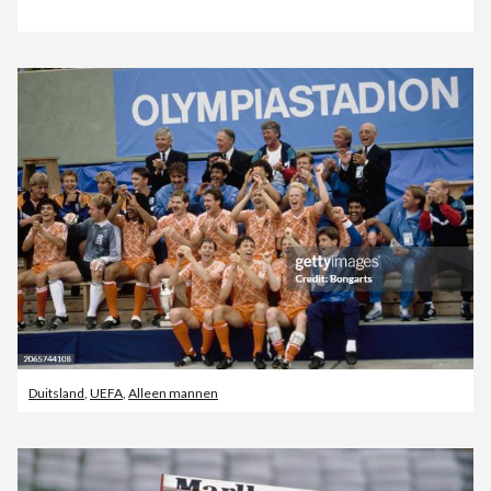
Duitsland
,
UEFA
,
Alleen mannen