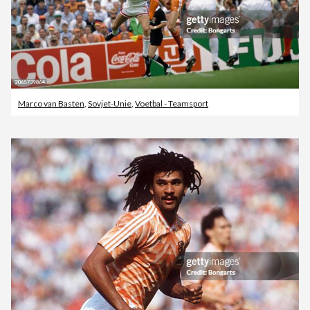
Marco van Basten
,
Sovjet-Unie
,
Voetbal - Teamsport