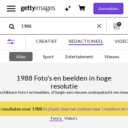
Aanmelden
CREATIEF
REDACTIONEEL
VIDE
Alles
Sport
Entertainment
Nieuws
1988 Foto's en beelden in hoge
resolutie
schikbare foto’s en beelden, of begin een nieuwe zoekopdracht om meer 
e resultaten voor 1988.
In plaats daarvan zoeken naar
creatieve en 
Foto's
Video's