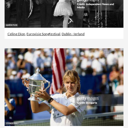
Celine Dion
,
Eurovisie Songfestival
,
Dublin - Ierland