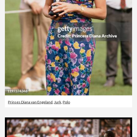
Prinses Diana van Engeland
,
Jurk
,
Polo