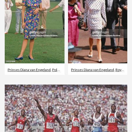
Prinses Diana van Engeland
,
Polo
,
Jurk
Prinses Diana van Engeland
,
Royal Ascot