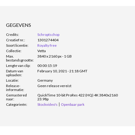
GEGEVENS
Credits:
Schroptschop
Creatief nr.:
1301274404
Soort licentie:
Royalty free
Collectie:
Vetta
Max.
3840 x 2160 px - 1 GB
bestandsgrootte:
Lengte van clip:
00:00:15:19
Datum van
February 10, 2021 - 21:18 GMT
uploaden:
Locatie:
Germany
Release-
Geen release vereist
informatie:
Gemastered
QuickTime 10-bit ProRes 422 (HQ) 4K 3840x2160
naar:
23.98p
Categorieën:
Stockvideo's
Openbaar park