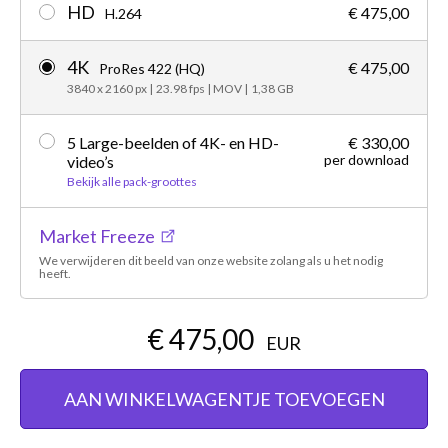
HD
€ 475,00
H.264
4K
€ 475,00
ProRes 422 (HQ)
3840 x 2160 px
|
23.98 fps
|
MOV
|
1,38 GB
5 Large-beelden of 4K- en HD-
€ 330,00
per download
video’s
Bekijk alle pack-groottes
Market Freeze
We verwijderen dit beeld van onze website zolang als u het nodig
heeft.
€ 475,00
EUR
AAN WINKELWAGENTJE TOEVOEGEN