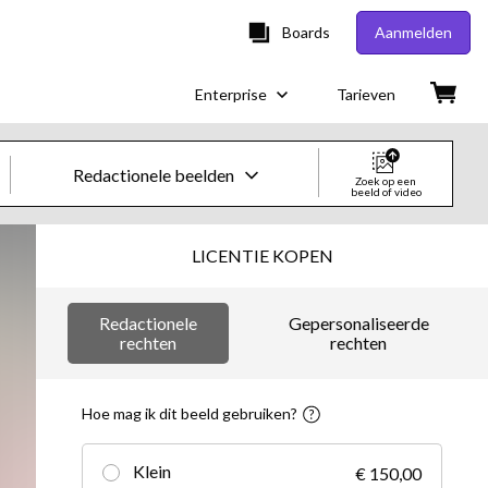
Boards
Aanmelden
Enterprise
Tarieven
Redactionele beelden
Zoek op een
beeld of video
Creatieve beelden en video's
LICENTIE KOPEN
Beelden
Redactionele
Gepersonaliseerde
Creatief
rechten
rechten
Redactioneel
Hoe mag ik dit beeld gebruiken?
Video's
Klein
€ 150,00
Creatief