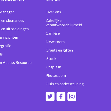
Manager
Over ons
 en clearances
Zakelijke
verantwoordelijkheid
s en uitbreidingen
Carrière
& inzichten
Newsroom
egratie
Grants en giften
ds
iStock
m Access Resource
Unsplash
Photos.com
Hulp en ondersteuning