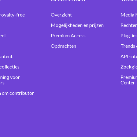
royalty-free
Overzicht
Media 
Mogelijkheden en prijzen
Rechten
eel
Premium Access
Plug-in
Opdrachten
Trends 
ontent
API-int
collecties
Zoekgi
ning voor
Premiu
ors
Center
n om contributor