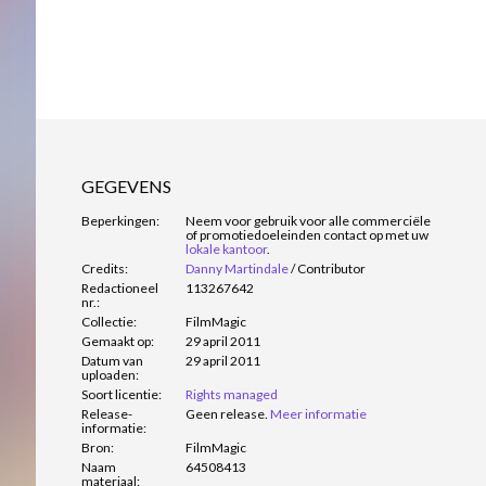
GEGEVENS
Beperkingen:
Neem voor gebruik voor alle commerciële
of promotiedoeleinden contact op met uw
lokale kantoor
.
Credits:
Danny Martindale
/
Contributor
Redactioneel
113267642
nr.:
Collectie:
FilmMagic
Gemaakt op:
29 april 2011
Datum van
29 april 2011
uploaden:
Soort licentie:
Rights managed
Release-
Geen release.
Meer informatie
informatie:
Bron:
FilmMagic
Naam
64508413
materiaal: