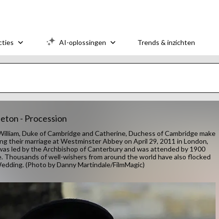
cties
AI-oplossingen
Trends & inzichten
eton - Procession
lliam, Duke of Cambridge and Catherine, Duchess of Cambridge make
ing their marriage at Westminster Abbey on April 29, 2011 in London,
e was led by the Archbishop of Canterbury and was attended by 1900
e. Thousands of well-wishers from around the world have also flocked
Wedding. (Photo by Danny Martindale/FilmMagic)