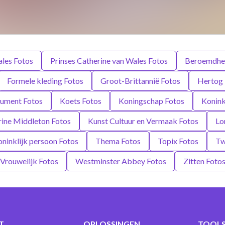
ales Fotos
Prinses Catherine van Wales Fotos
Beroemdhe
Formele kleding Fotos
Groot-Brittannië Fotos
Hertog 
nument Fotos
Koets Fotos
Koningschap Fotos
Konink
erine Middleton Fotos
Kunst Cultuur en Vermaak Fotos
Lo
oninklijk persoon Fotos
Thema Fotos
Topix Fotos
Tw
Vrouwelijk Fotos
Westminster Abbey Fotos
Zitten Foto
T
OPLOSSINGEN
TOOLS