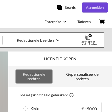
Boards
Aanmelden
Enterprise
Tarieven
Redactionele beelden
Zoek op een
beeld of video
Creatieve beelden en video's
LICENTIE KOPEN
Beelden
Redactionele
Gepersonaliseerde
Creatief
rechten
rechten
Redactioneel
Hoe mag ik dit beeld gebruiken?
Video's
Klein
€ 150,00
Creatief