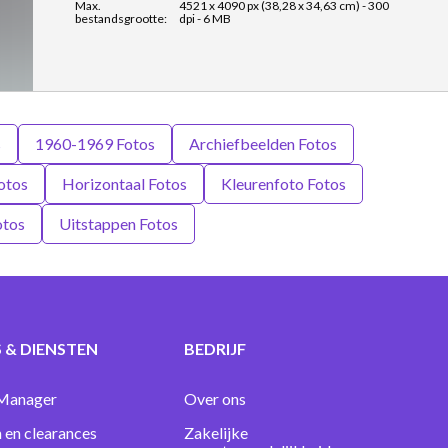
Max.
4521 x 4090 px (38,28 x 34,63 cm) - 300
bestandsgrootte:
dpi - 6 MB
s
1960-1969 Fotos
Archiefbeelden Fotos
otos
Horizontaal Fotos
Kleurenfoto Fotos
otos
Uitstappen Fotos
 & DIENSTEN
BEDRIJF
Manager
Over ons
 en clearances
Zakelijke