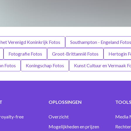
 het Verenigd Koninkrijk Fotos
Southampton - Engeland Foto
Fotografie Fotos
Groot-Brittannië Fotos
Hertogin F
on Fotos
Koningschap Fotos
Kunst Cultuur en Vermaak F
T
OPLOSSINGEN
TOOLS
royalty-free
Overzicht
Media 
Mogelijkheden en prijzen
Rechten