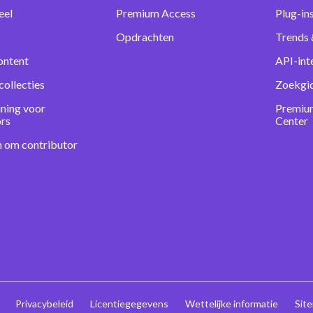
eel
Premium Access
Plug-in
Opdrachten
Trends 
ontent
API-int
collecties
Zoekgi
ning voor
Premiu
ors
Center
n om contributor
Privacybeleid
Licentiegegevens
Wettelijke informatie
Sit