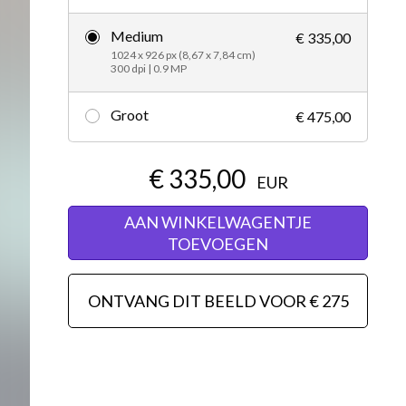
Redactioneel
Medium
€ 335,00
1024 x 926 px (8,67 x 7,84 cm)
300 dpi | 0.9 MP
Groot
€ 475,00
€ 335,00
EUR
AAN WINKELWAGENTJE
TOEVOEGEN
ONTVANG DIT BEELD VOOR € 275