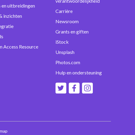
verantwoordelijkheid
s en uitbreidingen
Carrière
& inzichten
Newsroom
egratie
Grants en giften
ds
iStock
m Access Resource
Unsplash
Photos.com
Hulp en ondersteuning
emap