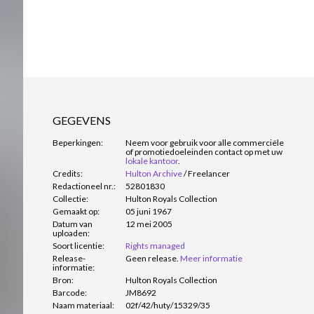
GEGEVENS
Beperkingen:
Neem voor gebruik voor alle commerciële
of promotiedoeleinden contact op met uw
lokale kantoor
.
Credits:
Hulton Archive
/
Freelancer
Redactioneel nr.:
52801830
Collectie:
Hulton Royals Collection
Gemaakt op:
05 juni 1967
Datum van
12 mei 2005
uploaden:
Soort licentie:
Rights managed
Release-
Geen release.
Meer informatie
informatie:
Bron:
Hulton Royals Collection
Barcode:
JM8692
Naam materiaal:
02f/42/huty/15329/35