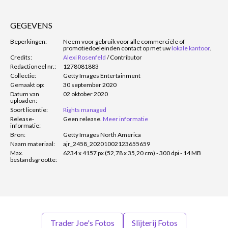
GEGEVENS
Beperkingen:
Neem voor gebruik voor alle commerciële of
promotiedoeleinden contact op met uw
lokale kantoor
.
Credits:
Alexi Rosenfeld
/
Contributor
Redactioneel nr.:
1278081883
Collectie:
Getty Images Entertainment
Gemaakt op:
30 september 2020
Datum van
02 oktober 2020
uploaden:
Soort licentie:
Rights managed
Release-
Geen release.
Meer informatie
informatie:
Bron:
Getty Images North America
Naam materiaal:
ajr_2458_20201002123655659
Max.
6234 x 4157 px (52,78 x 35,20 cm) - 300 dpi - 14 MB
bestandsgrootte:
Trader Joe's Fotos
Slijterij Fotos