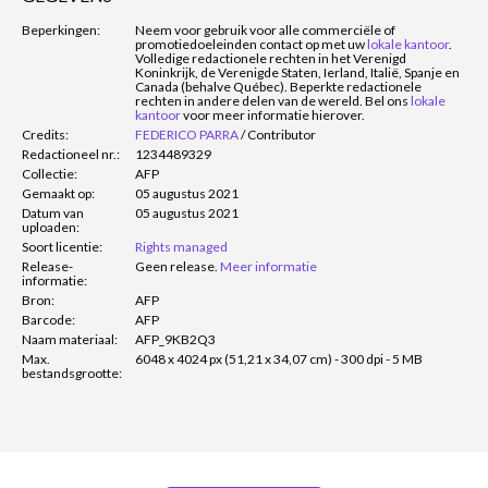
Beperkingen:
Neem voor gebruik voor alle commerciële of
promotiedoeleinden contact op met uw
lokale kantoor
.
Volledige redactionele rechten in het Verenigd
Koninkrijk, de Verenigde Staten, Ierland, Italië, Spanje en
Canada (behalve Québec). Beperkte redactionele
rechten in andere delen van de wereld. Bel ons
lokale
kantoor
voor meer informatie hierover.
Credits:
FEDERICO PARRA
/
Contributor
Redactioneel nr.:
1234489329
Collectie:
AFP
Gemaakt op:
05 augustus 2021
Datum van
05 augustus 2021
uploaden:
Soort licentie:
Rights managed
Release-
Geen release.
Meer informatie
informatie:
Bron:
AFP
Barcode:
AFP
Naam materiaal:
AFP_9KB2Q3
Max.
6048 x 4024 px (51,21 x 34,07 cm) - 300 dpi - 5 MB
bestandsgrootte: