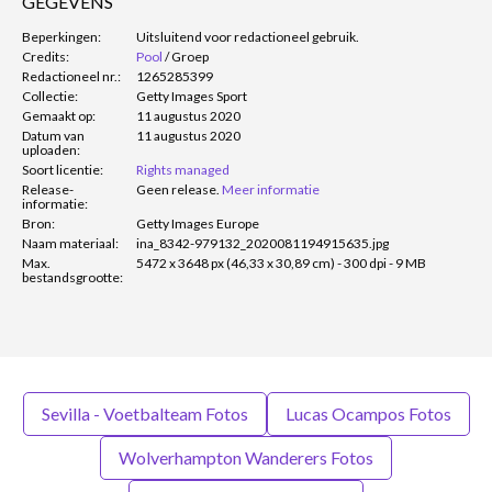
GEGEVENS
Beperkingen:
Uitsluitend voor redactioneel gebruik.
Credits:
Pool
/
Groep
Redactioneel nr.:
1265285399
Collectie:
Getty Images Sport
Gemaakt op:
11 augustus 2020
Datum van
11 augustus 2020
uploaden:
Soort licentie:
Rights managed
Release-
Geen release.
Meer informatie
informatie:
Bron:
Getty Images Europe
Naam materiaal:
ina_8342-979132_2020081194915635.jpg
Max.
5472 x 3648 px (46,33 x 30,89 cm) - 300 dpi - 9 MB
bestandsgrootte:
Sevilla - Voetbalteam Fotos
Lucas Ocampos Fotos
Wolverhampton Wanderers Fotos