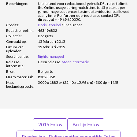
Beperkingen:
Uitsluitend voor redactioneel gebruik.
DFL rules to limit
the Online usage during match time to 15 pictures per
game. Image sequences to simulate video is not allowed
at any time. For further queries please contact DFL
directly at + 49 69 650050.
Credits:
Boris Streubel
/
Freelancer
Redactioneel nr.:
463496832
Collectie:
Bongarts
Gemaakt op:
15 februari 2015
Datum van
15 februari 2015
uploaden:
Soort licentie:
Rights managed
Release-
Geen release.
Meer informatie
informatie:
Bron:
Bongarts
Naam materiaal:
83823358
Max.
3000 x 1885 px (25,40 x 15,96 cm) - 300 dpi - 1 MB
bestandsgrootte:
2015 Fotos
Berlijn Fotos
Bundesliga - Duitse voetbalcompetitie Fotos