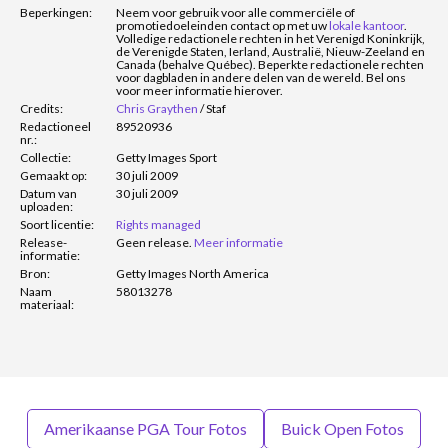
Beperkingen:
Neem voor gebruik voor alle commerciële of
promotiedoeleinden contact op met uw
lokale kantoor
.
Volledige redactionele rechten in het Verenigd Koninkrijk,
de Verenigde Staten, Ierland, Australië, Nieuw-Zeeland en
Canada (behalve Québec). Beperkte redactionele rechten
voor dagbladen in andere delen van de wereld. Bel ons
voor meer informatie hierover.
Credits:
Chris Graythen
/
Staf
Redactioneel
89520936
nr.:
Collectie:
Getty Images Sport
Gemaakt op:
30 juli 2009
Datum van
30 juli 2009
uploaden:
Soort licentie:
Rights managed
Release-
Geen release.
Meer informatie
informatie:
Bron:
Getty Images North America
Naam
58013278
materiaal:
Amerikaanse PGA Tour Fotos
Buick Open Fotos