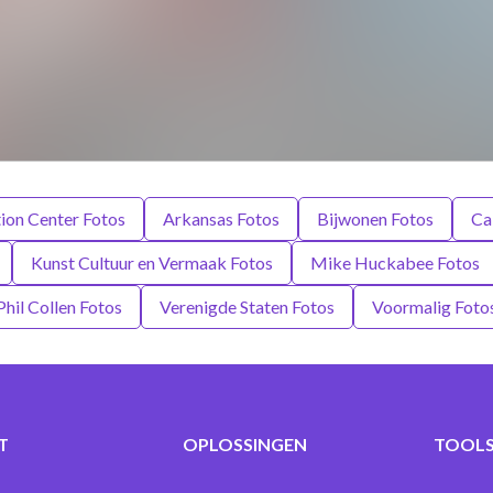
ion Center Fotos
Arkansas Fotos
Bijwonen Fotos
Ca
Kunst Cultuur en Vermaak Fotos
Mike Huckabee Fotos
Phil Collen Fotos
Verenigde Staten Fotos
Voormalig Foto
T
OPLOSSINGEN
TOOLS