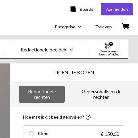
Boards
Aanmelden
Enterprise
Tarieven
Redactionele beelden
Zoek op een
beeld of video
Creatieve beelden en video's
LICENTIE KOPEN
Beelden
Redactionele
Gepersonaliseerde
Creatief
rechten
rechten
Redactioneel
Hoe mag ik dit beeld gebruiken?
Video's
Klein
€ 150,00
Creatief