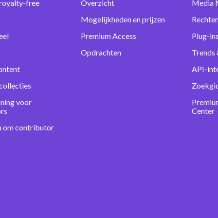
royalty-free
Overzicht
Media 
Mogelijkheden en prijzen
Rechten
eel
Premium Access
Plug-in
Opdrachten
Trends 
ontent
API-int
collecties
Zoekgi
ning voor
Premiu
ors
Center
n om contributor