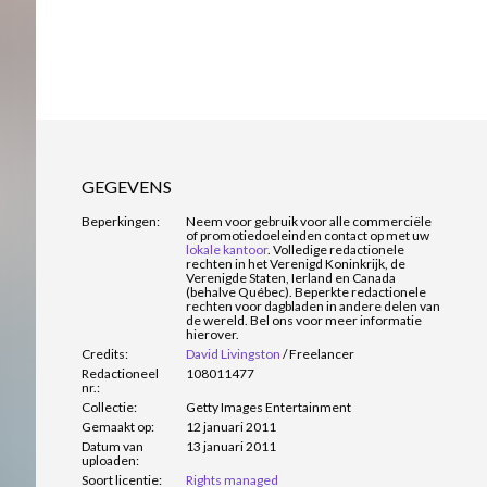
GEGEVENS
Beperkingen:
Neem voor gebruik voor alle commerciële
of promotiedoeleinden contact op met uw
lokale kantoor
. Volledige redactionele
rechten in het Verenigd Koninkrijk, de
Verenigde Staten, Ierland en Canada
(behalve Québec). Beperkte redactionele
rechten voor dagbladen in andere delen van
de wereld. Bel ons voor meer informatie
hierover.
Credits:
David Livingston
/
Freelancer
Redactioneel
108011477
nr.:
Collectie:
Getty Images Entertainment
Gemaakt op:
12 januari 2011
Datum van
13 januari 2011
uploaden:
Soort licentie:
Rights managed