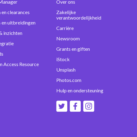
Manager
Over ons
 en clearances
Zakelijke
verantwoordelijkheid
s en uitbreidingen
Carrière
& inzichten
Newsroom
egratie
Grants en giften
ds
iStock
m Access Resource
Unsplash
Photos.com
Hulp en ondersteuning