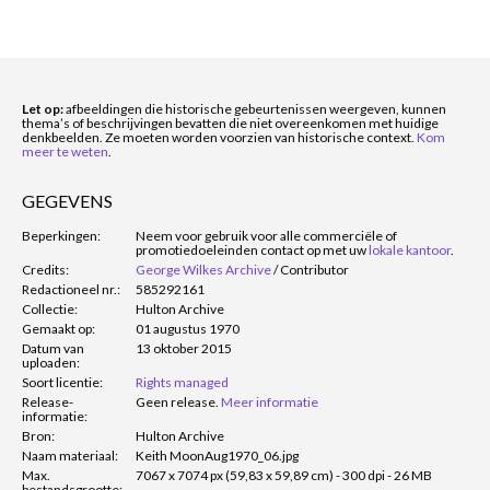
Let op:
afbeeldingen die historische gebeurtenissen weergeven, kunnen
thema’s of beschrijvingen bevatten die niet overeenkomen met huidige
denkbeelden. Ze moeten worden voorzien van historische context.
Kom
meer te weten
.
GEGEVENS
Beperkingen:
Neem voor gebruik voor alle commerciële of
promotiedoeleinden contact op met uw
lokale kantoor
.
Credits:
George Wilkes Archive
/
Contributor
Redactioneel nr.:
585292161
Collectie:
Hulton Archive
Gemaakt op:
01 augustus 1970
Datum van
13 oktober 2015
uploaden:
Soort licentie:
Rights managed
Release-
Geen release.
Meer informatie
informatie:
Bron:
Hulton Archive
Naam materiaal:
Keith MoonAug1970_06.jpg
Max.
7067 x 7074 px (59,83 x 59,89 cm) - 300 dpi - 26 MB
bestandsgrootte: