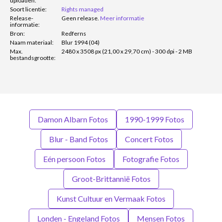
uploaden:
Soort licentie:
Rights managed
Release-
Geen release.
Meer informatie
informatie:
Bron:
Redferns
Naam materiaal:
Blur 1994 (04)
Max.
2480 x 3508 px (21,00 x 29,70 cm) - 300 dpi - 2 MB
bestandsgrootte:
Damon Albarn Fotos
1990-1999 Fotos
Blur - Band Fotos
Concert Fotos
Eén persoon Fotos
Fotografie Fotos
Groot-Brittannië Fotos
Kunst Cultuur en Vermaak Fotos
Londen - Engeland Fotos
Mensen Fotos