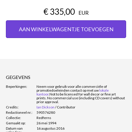
€ 335,00
EUR
AAN WINKELWAGENTJE TOEVOEGEN
GEGEVENS
Beperkingen:
Neem voor gebruik voor alle commerciële of
promotiedoeleinden contact op met uw
lokale
kantoor
.
Not to be licensed for wall decor or fine art
prints. No commercial use (including CD covers) without
prior approval.
Credits:
Ian Dickson
/
Contributor
Redactioneel nr.:
590576280
Collectie:
Redferns
Gemaakt op:
26 mei 1994
Datum van
16 augustus 2016