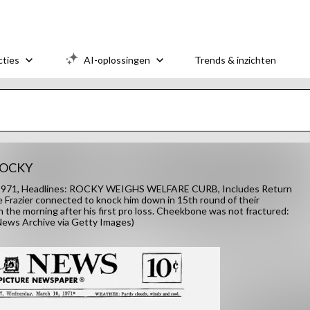
cties
AI-oplossingen
Trends & inzichten
 ROCKY
 1971, Headlines: ROCKY WEIGHS WELFARE CURB, Includes Return
Frazier connected to knock him down in 15th round of their
n the morning after his first pro loss. Cheekbone was not fractured:
 News Archive via Getty Images)