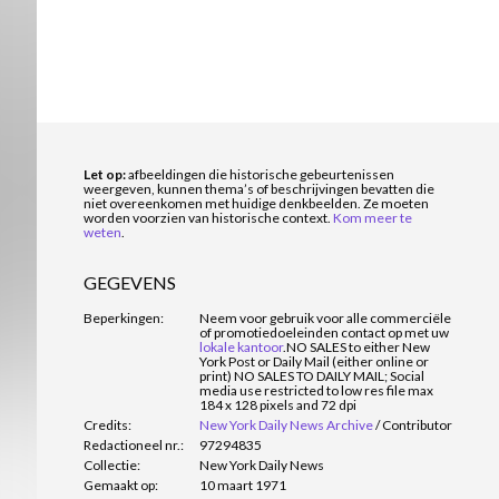
Let op:
afbeeldingen die historische gebeurtenissen
weergeven, kunnen thema’s of beschrijvingen bevatten die
niet overeenkomen met huidige denkbeelden. Ze moeten
worden voorzien van historische context.
Kom meer te
weten
.
GEGEVENS
Beperkingen:
Neem voor gebruik voor alle commerciële
of promotiedoeleinden contact op met uw
lokale kantoor
.
NO SALES to either New
York Post or Daily Mail (either online or
print) NO SALES TO DAILY MAIL; Social
media use restricted to low res file max
184 x 128 pixels and 72 dpi
Credits:
New York Daily News Archive
/
Contributor
Redactioneel nr.:
97294835
Collectie:
New York Daily News
Gemaakt op:
10 maart 1971