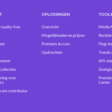
T
OPLOSSINGEN
TOOLS
royalty-free
Overzicht
Media 
Mogelijkheden en prijzen
Rechten
eel
Premium Access
Plug-in
Opdrachten
Trends 
ontent
API-int
collecties
Zoekgi
ning voor
Premiu
ors
Center
n om contributor