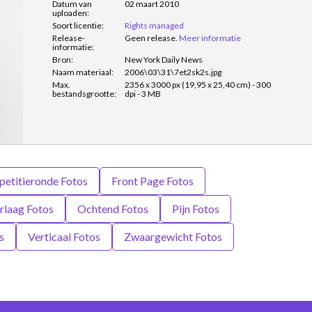
Datum van
02 maart 2010
uploaden:
Soort licentie:
Rights managed
Release-
Geen release.
Meer informatie
informatie:
Bron:
New York Daily News
Naam materiaal:
2006\03\31\7et2sk2s.jpg
Max.
2356 x 3000 px (19,95 x 25,40 cm) - 300
bestandsgrootte:
dpi - 3 MB
etitieronde Fotos
Front Page Fotos
laag Fotos
Ochtend Fotos
Pijn Fotos
s
Verticaal Fotos
Zwaargewicht Fotos