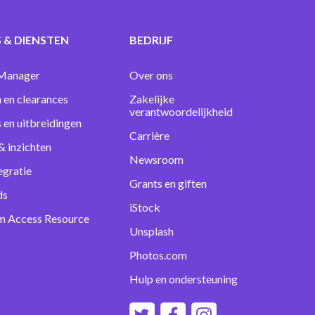
 & DIENSTEN
BEDRIJF
Manager
Over ons
 en clearances
Zakelijke
verantwoordelijkheid
s en uitbreidingen
Carrière
& inzichten
Newsroom
egratie
Grants en giften
ds
iStock
m Access Resource
Unsplash
Photos.com
Hulp en ondersteuning