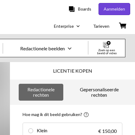
Boards
Aanmelden
Enterprise
Tarieven
Redactionele beelden
Zoek op een
beeld of video
Creatieve beelden en video's
LICENTIE KOPEN
Beelden
Redactionele
Gepersonaliseerde
Creatief
rechten
rechten
Redactioneel
Hoe mag ik dit beeld gebruiken?
Video's
Klein
€ 150,00
Creatief