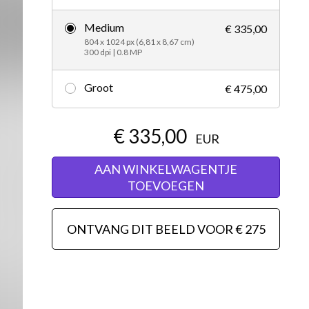
Redactioneel
Medium
€ 335,00
804 x 1024 px (6,81 x 8,67 cm)
300 dpi | 0.8 MP
Groot
€ 475,00
€ 335,00
EUR
AAN WINKELWAGENTJE
TOEVOEGEN
ONTVANG DIT BEELD VOOR € 275