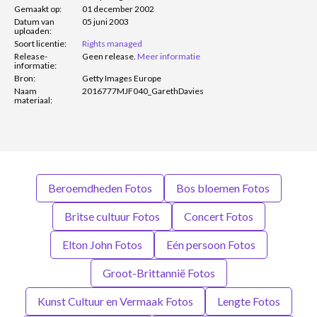
Gemaakt op:
01 december 2002
Datum van
05 juni 2003
uploaden:
Soort licentie:
Rights managed
Release-
Geen release.
Meer informatie
informatie:
Bron:
Getty Images Europe
Naam
2016777MJF040_GarethDavies
materiaal:
Beroemdheden Fotos
Bos bloemen Fotos
Britse cultuur Fotos
Concert Fotos
Elton John Fotos
Eén persoon Fotos
Groot-Brittannië Fotos
Kunst Cultuur en Vermaak Fotos
Lengte Fotos