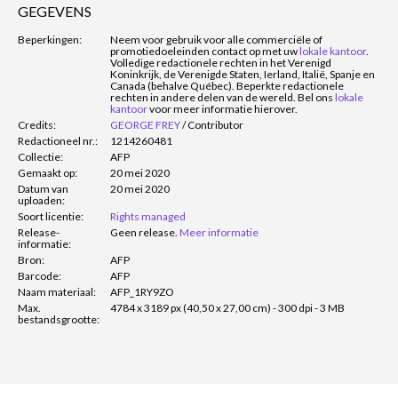
GEGEVENS
Beperkingen:
Neem voor gebruik voor alle commerciële of
promotiedoeleinden contact op met uw
lokale kantoor
.
Volledige redactionele rechten in het Verenigd
Koninkrijk, de Verenigde Staten, Ierland, Italië, Spanje en
Canada (behalve Québec). Beperkte redactionele
rechten in andere delen van de wereld. Bel ons
lokale
kantoor
voor meer informatie hierover.
Credits:
GEORGE FREY
/
Contributor
Redactioneel nr.:
1214260481
Collectie:
AFP
Gemaakt op:
20 mei 2020
Datum van
20 mei 2020
uploaden:
Soort licentie:
Rights managed
Release-
Geen release.
Meer informatie
informatie:
Bron:
AFP
Barcode:
AFP
Naam materiaal:
AFP_1RY9ZO
Max.
4784 x 3189 px (40,50 x 27,00 cm) - 300 dpi - 3 MB
bestandsgrootte: