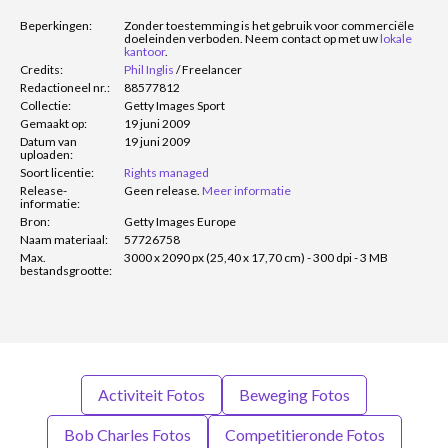
Beperkingen:
Zonder toestemming is het gebruik voor commerciële
doeleinden verboden. Neem contact op met uw
lokale
kantoor
.
Credits:
Phil Inglis
/
Freelancer
Redactioneel nr.:
88577812
Collectie:
Getty Images Sport
Gemaakt op:
19 juni 2009
Datum van
19 juni 2009
uploaden:
Soort licentie:
Rights managed
Release-
Geen release.
Meer informatie
informatie:
Bron:
Getty Images Europe
Naam materiaal:
57726758
Max.
3000 x 2090 px (25,40 x 17,70 cm) - 300 dpi - 3 MB
bestandsgrootte:
Activiteit Fotos
Beweging Fotos
Bob Charles Fotos
Competitieronde Fotos