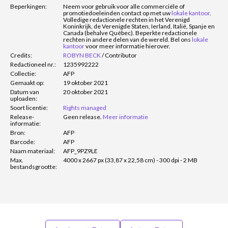
Beperkingen:
Neem voor gebruik voor alle commerciële of
promotiedoeleinden contact op met uw
lokale kantoor
.
Volledige redactionele rechten in het Verenigd
Koninkrijk, de Verenigde Staten, Ierland, Italië, Spanje en
Canada (behalve Québec). Beperkte redactionele
rechten in andere delen van de wereld. Bel ons
lokale
kantoor
voor meer informatie hierover.
Credits:
ROBYN BECK
/
Contributor
Redactioneel nr.:
1235992222
Collectie:
AFP
Gemaakt op:
19 oktober 2021
Datum van
20 oktober 2021
uploaden:
Soort licentie:
Rights managed
Release-
Geen release.
Meer informatie
informatie:
Bron:
AFP
Barcode:
AFP
Naam materiaal:
AFP_9PZ9LE
Max.
4000 x 2667 px (33,87 x 22,58 cm) - 300 dpi - 2 MB
bestandsgrootte: