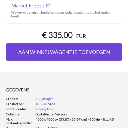
Market Freeze
We verwijderen dit beeld van onze website zolang als u het nodig
heeft.
€ 335,00
EUR
AAN WINKELWAGENTJE TOEVOEGEN
GEGEVENS
Credits:
RLT_Images
Creatief nr.:
1380936461
Soort licentie:
Royalty free
Collectie:
DigitalVision Vectors
Max.
4000 x 4000 px (33,87 x 33,87 cm) - 300 dpi - 811 KB
bestandsgrootte: