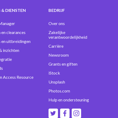
 & DIENSTEN
BEDRIJF
Manager
Over ons
 en clearances
Zakelijke
verantwoordelijkheid
s en uitbreidingen
Carrière
& inzichten
Newsroom
egratie
Grants en giften
ds
iStock
m Access Resource
Unsplash
Photos.com
Hulp en ondersteuning