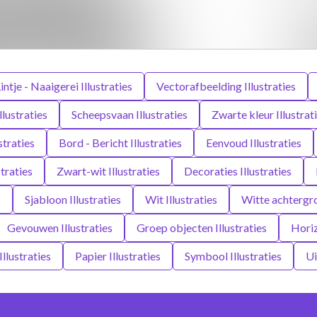
intje - Naaigerei Illustraties
Vectorafbeelding Illustraties
lustraties
Scheepsvaan Illustraties
Zwarte kleur Illustrat
traties
Bord - Bericht Illustraties
Eenvoud Illustraties
traties
Zwart-wit Illustraties
Decoraties Illustraties
s
Sjabloon Illustraties
Wit Illustraties
Witte achtergro
Gevouwen Illustraties
Groep objecten Illustraties
Horiz
llustraties
Papier Illustraties
Symbool Illustraties
Ui