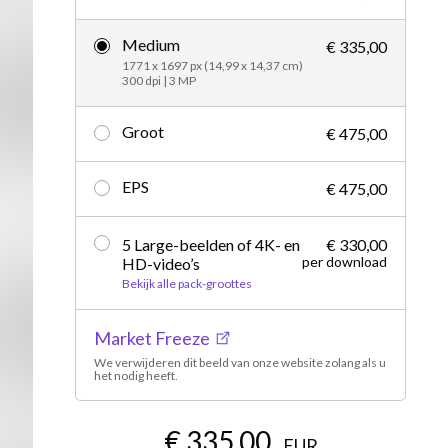
Redactioneel
Medium
€ 335,00
1771 x 1697 px (14,99 x 14,37 cm)
300 dpi | 3 MP
Groot
€ 475,00
EPS
€ 475,00
5 Large-beelden of 4K- en
€ 330,00
per download
HD-video’s
Bekijk alle pack-groottes
Market Freeze
We verwijderen dit beeld van onze website zolang als u
het nodig heeft.
€ 335,00
EUR