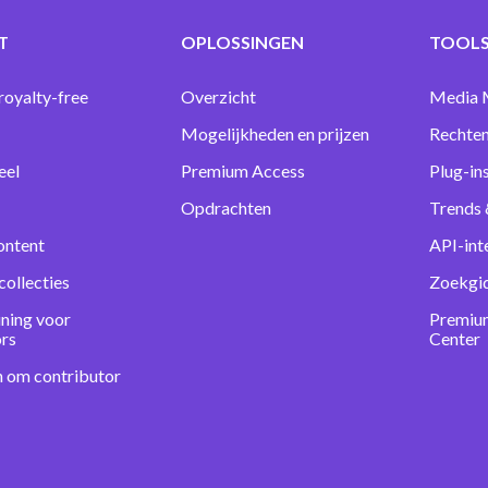
T
OPLOSSINGEN
TOOLS
royalty-free
Overzicht
Media 
Mogelijkheden en prijzen
Rechten
eel
Premium Access
Plug-in
Opdrachten
Trends 
ontent
API-int
collecties
Zoekgi
ning voor
Premiu
ors
Center
n om contributor