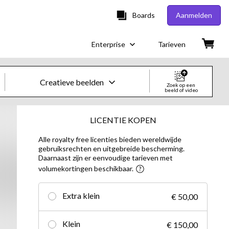
Boards
Aanmelden
Enterprise
Tarieven
Creatieve beelden
Zoek op een
beeld of video
Creatieve beelden en video's
LICENTIE KOPEN
Alle royalty free licenties bieden wereldwijde
Beelden
gebruiksrechten en uitgebreide bescherming.
Daarnaast zijn er eenvoudige tarieven met
Creatief
volumekortingen beschikbaar.
Redactioneel
Extra klein
€ 50,00
Video's
Klein
€ 150,00
Creatief