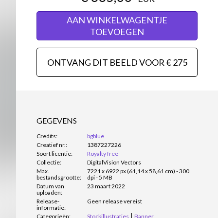
AAN WINKELWAGENTJE
TOEVOEGEN
ONTVANG DIT BEELD VOOR € 275
GEGEVENS
Credits:
bgblue
Creatief nr.:
1387227226
Soort licentie:
Royalty free
Collectie:
DigitalVision Vectors
Max.
7221 x 6922 px (61,14 x 58,61 cm) - 300
bestandsgrootte:
dpi - 5 MB
Datum van
23 maart 2022
uploaden:
Release-
Geen release vereist
informatie:
Categorieën:
Stockillustraties
Banner