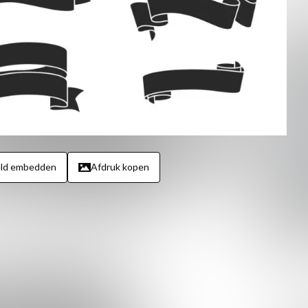
eld embedden
Afdruk kopen