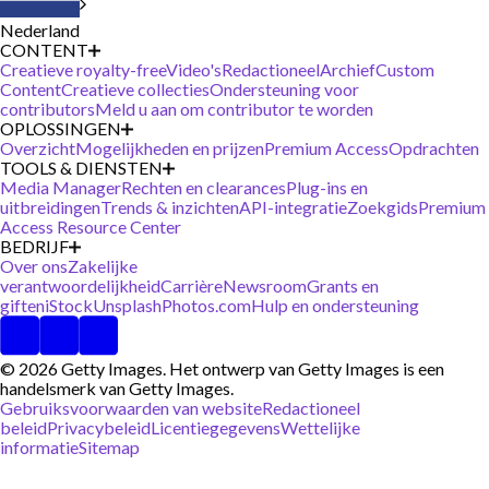
Nederland
CONTENT
Creatieve royalty-free
Video's
Redactioneel
Archief
Custom
Content
Creatieve collecties
Ondersteuning voor
contributors
Meld u aan om contributor te worden
OPLOSSINGEN
Overzicht
Mogelijkheden en prijzen
Premium Access
Opdrachten
TOOLS & DIENSTEN
Media Manager
Rechten en clearances
Plug-ins en
uitbreidingen
Trends & inzichten
API-integratie
Zoekgids
Premium
Access Resource Center
BEDRIJF
Over ons
Zakelijke
verantwoordelijkheid
Carrière
Newsroom
Grants en
giften
iStock
Unsplash
Photos.com
Hulp en ondersteuning
© 2026 Getty Images. Het ontwerp van Getty Images is een
handelsmerk van Getty Images.
Gebruiksvoorwaarden van website
Redactioneel
beleid
Privacybeleid
Licentiegegevens
Wettelijke
informatie
Sitemap