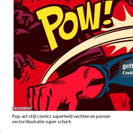
Pop-art stijl comics superheld vechten en ponsen
vectorillustratie super schurk