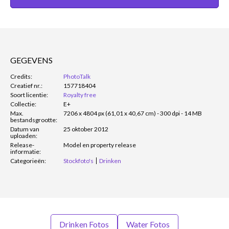
GEGEVENS
Credits:
PhotoTalk
Creatief nr.:
157718404
Soort licentie:
Royalty free
Collectie:
E+
Max.
7206 x 4804 px (61,01 x 40,67 cm) - 300 dpi - 14 MB
bestandsgrootte:
Datum van
25 oktober 2012
uploaden:
Release-
Model en property release
informatie:
Categorieën:
Stockfoto's
Drinken
Drinken Fotos
Water Fotos