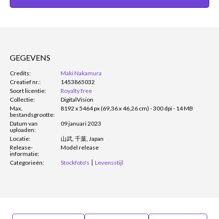
GEGEVENS
Credits:
Maki Nakamura
Creatief nr.:
1453865032
Soort licentie:
Royalty free
Collectie:
DigitalVision
Max.
8192 x 5464 px (69,36 x 46,26 cm) - 300 dpi - 14 MB
bestandsgrootte:
Datum van
09 januari 2023
uploaden:
Locatie:
山武, 千葉, Japan
Release-
Model release
informatie:
Categorieën:
Stockfoto's
Levensstijl