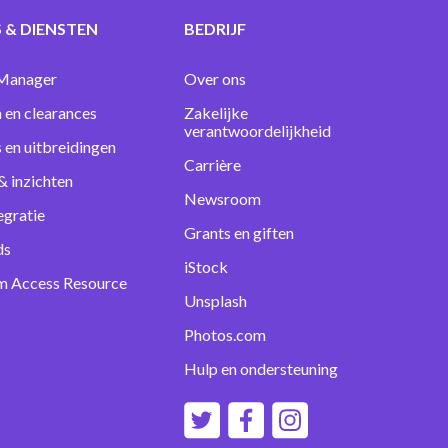
 & DIENSTEN
BEDRIJF
Manager
Over ons
 en clearances
Zakelijke
verantwoordelijkheid
s en uitbreidingen
Carrière
& inzichten
Newsroom
egratie
Grants en giften
ds
iStock
m Access Resource
Unsplash
Photos.com
Hulp en ondersteuning