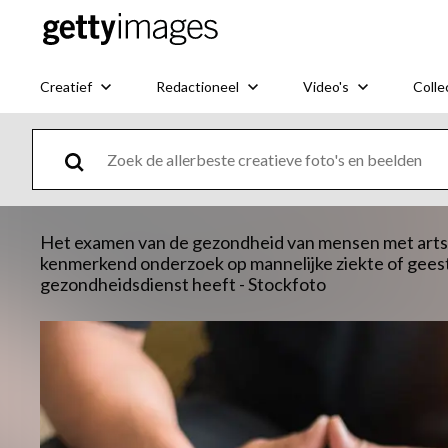
Creatief
Redactioneel
Video's
Colle
Het examen van de gezondheid van mensen met arts o
kenmerkend onderzoek op mannelijke ziekte of geestel
gezondheidsdienst heeft - Stockfoto