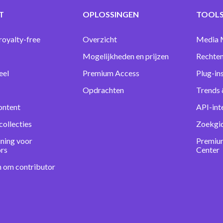
T
OPLOSSINGEN
TOOLS
royalty-free
Overzicht
Media 
Mogelijkheden en prijzen
Rechten
eel
Premium Access
Plug-in
Opdrachten
Trends 
ontent
API-int
collecties
Zoekgi
ning voor
Premiu
ors
Center
n om contributor