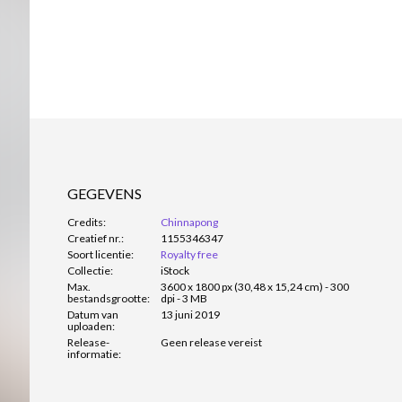
GEGEVENS
Credits:
Chinnapong
Creatief nr.:
1155346347
Soort licentie:
Royalty free
Collectie:
iStock
Max.
3600 x 1800 px (30,48 x 15,24 cm) - 300
bestandsgrootte:
dpi - 3 MB
Datum van
13 juni 2019
uploaden:
Release-
Geen release vereist
informatie: