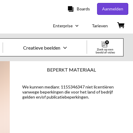
Boards
Aanmelden
Enterprise
Tarieven
Creatieve beelden
Zoek op een
beeld of video
Creatieve beelden en video's
BEPERKT MATERIAAL
Beelden
We kunnen medianr. 1155346347 niet licentiëren
vanwege beperkingen die voor het land of bedrijf
Creatief
gelden en/of publicatiebeperkingen.
Redactioneel
Video's
Creatief