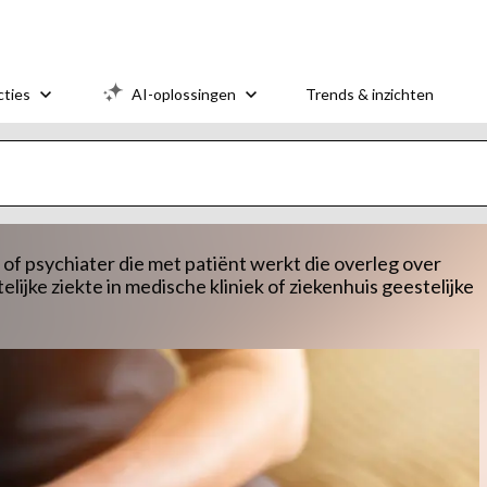
cties
AI-oplossingen
Trends & inzichten
f psychiater die met patiënt werkt die overleg over
ijke ziekte in medische kliniek of ziekenhuis geestelijke