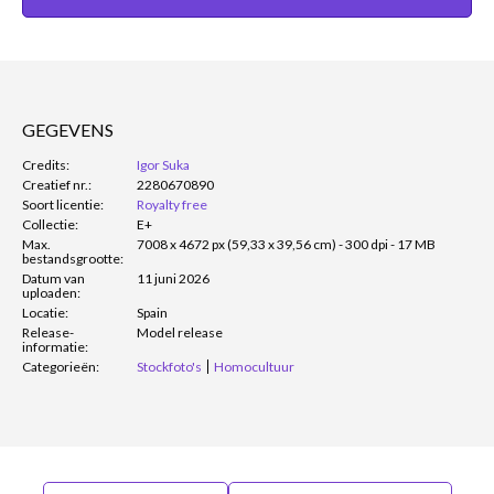
GEGEVENS
Credits:
Igor Suka
Creatief nr.:
2280670890
Soort licentie:
Royalty free
Collectie:
E+
Max.
7008 x 4672 px (59,33 x 39,56 cm) - 300 dpi - 17 MB
bestandsgrootte:
Datum van
11 juni 2026
uploaden:
Locatie:
Spain
Release-
Model release
informatie:
Categorieën:
Stockfoto's
Homocultuur