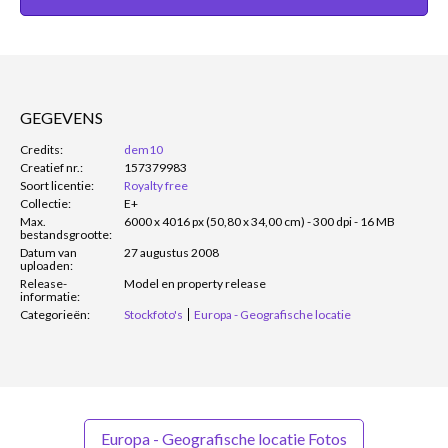
GEGEVENS
Credits:
dem10
Creatief nr.:
157379983
Soort licentie:
Royalty free
Collectie:
E+
Max.
6000 x 4016 px (50,80 x 34,00 cm) - 300 dpi - 16 MB
bestandsgrootte:
Datum van
27 augustus 2008
uploaden:
Release-
Model en property release
informatie:
Categorieën:
Stockfoto's
Europa - Geografische locatie
Europa - Geografische locatie Fotos