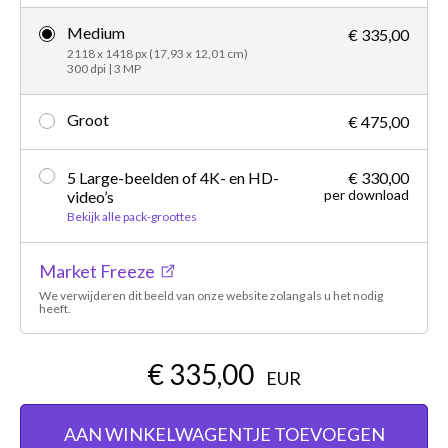
Medium
€ 335,00
2118 x 1418 px (17,93 x 12,01 cm)
300 dpi | 3 MP
Groot
€ 475,00
5 Large-beelden of 4K- en HD-
€ 330,00
per download
video’s
Bekijk alle pack-groottes
Market Freeze
We verwijderen dit beeld van onze website zolang als u het nodig
heeft.
€ 335,00
EUR
AAN WINKELWAGENTJE TOEVOEGEN