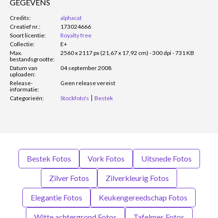
GEGEVENS
Credits:
alphacat
Creatief nr.:
173024666
Soort licentie:
Royalty free
Collectie:
E+
Max.
2560 x 2117 px (21,67 x 17,92 cm) - 300 dpi - 731 KB
bestandsgrootte:
Datum van
04 september 2008
uploaden:
Release-
Geen release vereist
informatie:
Categorieën:
Stockfoto's
Bestek
Bestek Fotos
Vork Fotos
Uitsnede Fotos
Zilver Fotos
Zilverkleurig Fotos
Elegantie Fotos
Keukengereedschap Fotos
Witte achtergrond Fotos
Tafelmes Fotos