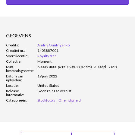
GEGEVENS
Credits:
Andriy Onufriyenko
Creatief nr.:
1403887001
Soort licentie:
Royalty free
Collectie:
Moment
Max.
6000 x 4000 px (50,80 x 33,87 cm) - 300 dpi - 7 MB
bestandsgrootte:
Datum van
19 juni 2022
uploaden:
Locatie:
United States
Release-
Geen release vereist
informatie:
Categorieën:
Stockfoto's
Oneindigheid